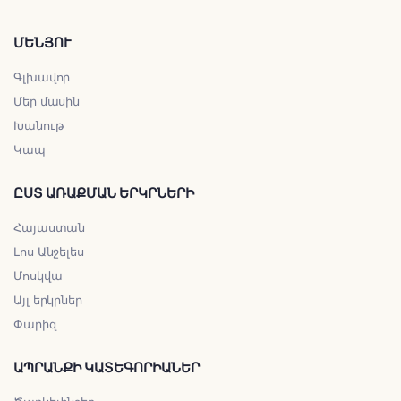
ՄԵՆՅՈՒ
Գլխավոր
Մեր մասին
Խանութ
Կապ
ԸՍՏ ԱՌԱՔՄԱՆ ԵՐԿՐՆԵՐԻ
Հայաստան
Լոս Անջելես
Մոսկվա
Այլ երկրներ
Փարիզ
ԱՊՐԱՆՔԻ ԿԱՏԵԳՈՐԻԱՆԵՐ