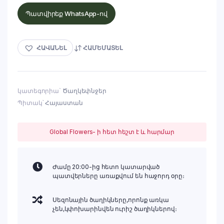
Պատվիրեք WhatsApp-ով
ՀԱՎԱՆԵԼ
ՀԱՄԵՄԱՏԵԼ
կատեգորիա`
Ծաղկեփնջեր
Պիտակ՝
Հայաստան
Global Flowers- ի հետ հեշտ է և հարմար
Ժամը 20:00-ից հետո կատարված
պատվերները առաքվում են հաջորդ օրը։
Սեզոնային ծաղիկները,որոնք առկա
չեն,կփոխարինվեն ուրիշ ծաղիկներով։