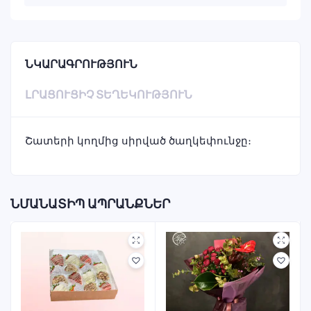
ՆԿԱՐԱԳՐՈՒԹՅՈՒՆ
ԼՐԱՑՈՒՑԻՉ ՏԵՂԵԿՈՒԹՅՈՒՆ
Շատերի կողմից սիրված ծաղկեփունջը։
ՆՄԱՆԱՏԻՊ ԱՊՐԱՆՔՆԵՐ