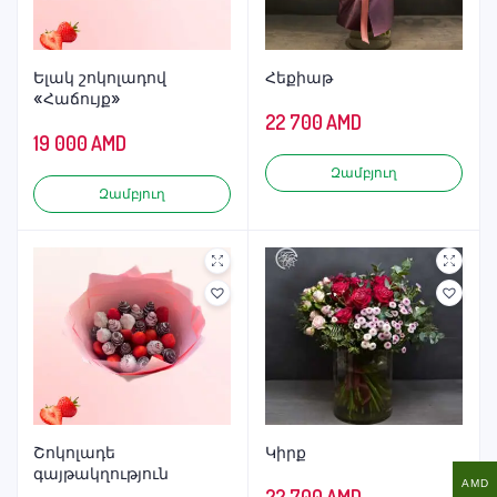
Ելակ շոկոլադով
Հեքիաթ
«Հաճույք»
22 700
AMD
19 000
AMD
Զամբյուղ
Զամբյուղ
Շոկոլադե
Կիրք
գայթակղություն
AMD
22 700
AMD