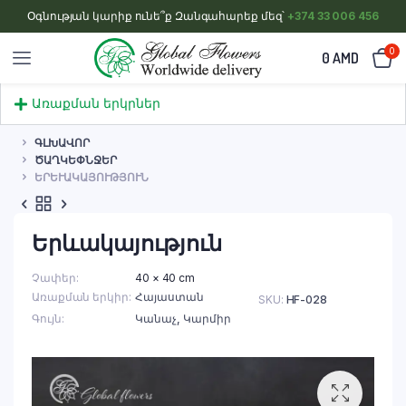
Օգնության կարիք ունե՞ք Զանգահարեք մեզ՝
+374 33 006 456
0
0
AMD
Առաքման երկրներ
ԳԼԽԱՎՈՐ
ԾԱՂԿԵՓՆՋԵՐ
ԵՐԵՒԱԿԱՅՈՒԹՅՈՒՆ
Երևակայություն
Չափեր
40 × 40 cm
Առաքման երկիր
Հայաստան
SKU:
HF-028
Գույն
Կանաչ
,
Կարմիր