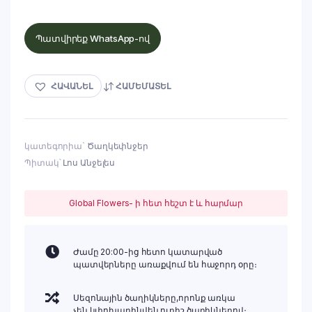
Պատվիրեք WhatsApp-ով
ՀԱՎԱՆԵԼ
ՀԱՄԵՄԱՏԵԼ
կատեգորիա`
Ծաղկեփնջեր
Պիտակ՝
Լոս Անջելես
Global Flowers- ի հետ հեշտ է և հարմար
Ժամը 20:00-ից հետո կատարված
պատվերները առաքվում են հաջորդ օրը։
Սեզոնային ծաղիկները,որոնք առկա
չեն,կփոխարինվեն ուրիշ ծաղիկներով։