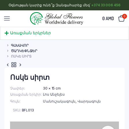
Օգնության կարիք ունե՞ք Զանգահարեք մեզ՝
+374 33 006 456
0
0
AMD
Առաքման երկրներ
ԳԼԽԱՎՈՐ
ԾԱՂԿԵՓՆՋԵՐ
ՈՍԿԵ ՍԻՐՏ
Ոսկե սիրտ
Չափեր
30 × 15 cm
Առաքման երկիր
Լոս Անջելես
Գույն
Մանուշակագույն
,
Վարդագույն
SKU:
BFL013