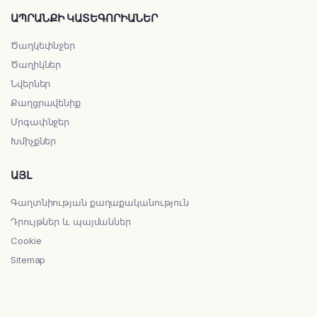
ԱՊՐԱՆՔԻ ԿԱՏԵԳՈՐԻԱՆԵՐ
Ծաղկեփնջեր
Ծաղիկներ
Նվերներ
Քաղցրավենիք
Մրգափնջեր
Խմիչքներ
ԱՅԼ
Գաղտնիության քաղաքականություն
Դրույթներ և պայմաններ
Cookie
Sitemap