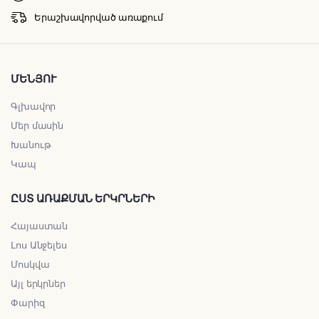
Երաշխավորված առաքում
ՄԵՆՅՈՒ
Գլխավոր
Մեր մասին
Խանութ
Կապ
ԸՍՏ ԱՌԱՔՄԱՆ ԵՐԿՐՆԵՐԻ
Հայաստան
Լոս Անջելես
Մոսկվա
Այլ երկրներ
Փարիզ