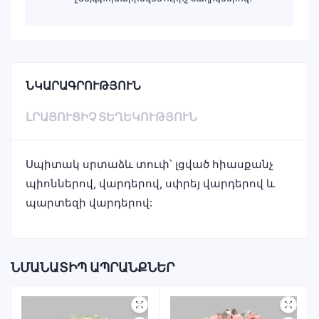
ՆԿԱՐԱԳՐՈՒԹՅՈՒՆ
ԼՐԱՑՈՒՑԻՉ ՏԵՂԵԿՈՒԹՅՈՒՆ
Սպիտակ սրտաձև տուփ՝ լցված հիասքանչ
պիոններով, վարդերով, սփրեյ վարդերով և
պարտեզի վարդերով:
ՆՄԱՆԱՏԻՊ ԱՊՐԱՆՔՆԵՐ