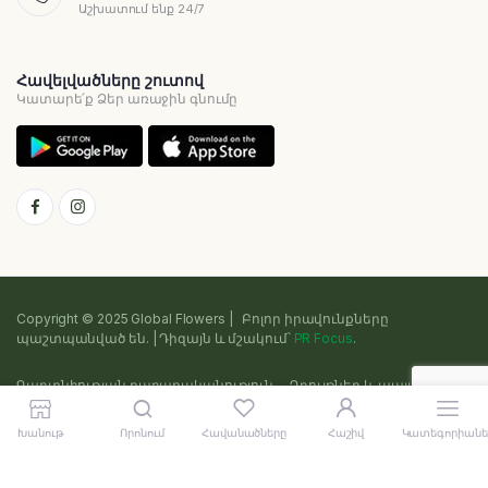
Աշխատում ենք 24/7
Հավելվածները շուտով
Կատարե՛ք Ձեր առաջին գնումը
Copyright © 2025 Global Flowers | Բոլոր իրավունքները
պաշտպանված են. | Դիզայն և մշակում՝
PR Focus
.
Գաղտնիության քաղաքականություն
Դրույթներ և պայմաններ
Cookie
Sitemap
Խանութ
Որոնում
Հավանածները
Հաշիվ
Կատեգորիանե