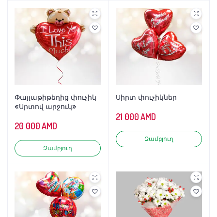
Փայլաթիթեղից փուչիկ
Սիրտ փուչիկներ
«Սրտով արջուկ»
21 000
AMD
20 000
AMD
Զամբյուղ
Զամբյուղ