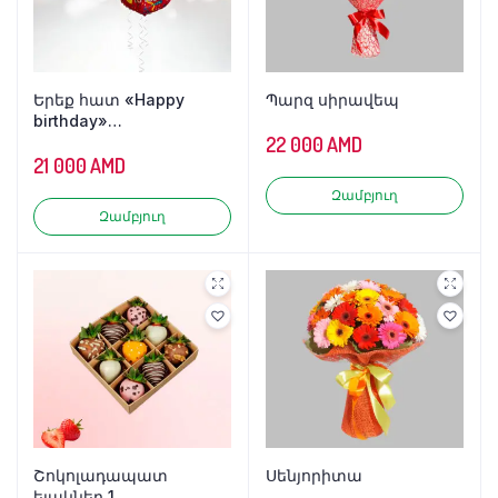
Երեք հատ «Happy
Պարզ սիրավեպ
birthday»
փայլաթիթեղից
22 000
AMD
փուչիկներ
21 000
AMD
Զամբյուղ
Զամբյուղ
Շոկոլադապատ
Սենյորիտա
ելակներ 1