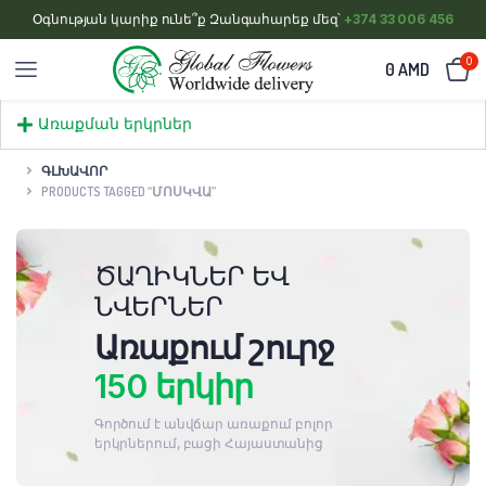
Օգնության կարիք ունե՞ք Զանգահարեք մեզ՝
+374 33 006 456
0
0
AMD
Առաքման երկրներ
ԳԼԽԱՎՈՐ
PRODUCTS TAGGED “ՄՈՍԿՎԱ”
ԾԱՂԻԿՆԵՐ ԵՎ
ՆՎԵՐՆԵՐ
Առաքում շուրջ
150 երկիր
Գործում է անվճար առաքում բոլոր
երկրներում, բացի Հայաստանից