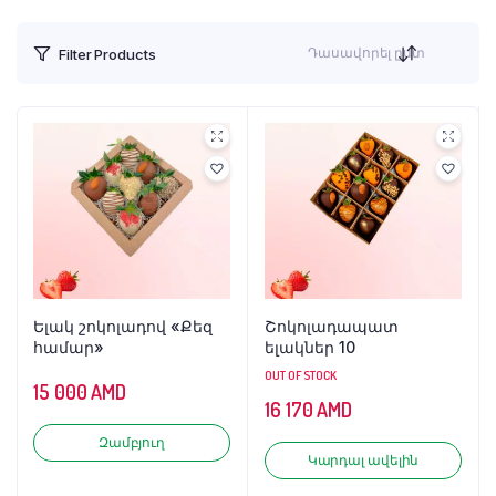
Դասավորել ըստ
Filter Products
Ելակ շոկոլադով «Քեզ
Շոկոլադապատ
համար»
ելակներ 10
OUT OF STOCK
15 000
AMD
16 170
AMD
Զամբյուղ
Կարդալ ավելին