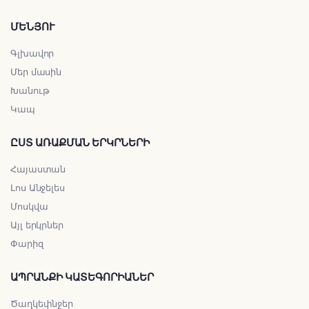
ՄԵՆՅՈՒ
Գլխավոր
Մեր մասին
Խանութ
Կապ
ԸՍՏ ԱՌԱՔՄԱՆ ԵՐԿՐՆԵՐԻ
Հայաստան
Լոս Անջելես
Մոսկվա
Այլ երկրներ
Փարիզ
ԱՊՐԱՆՔԻ ԿԱՏԵԳՈՐԻԱՆԵՐ
Ծաղկեփնջեր