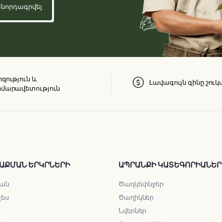
զություն և
Լավագույն գինը շուկ
մարավետություն
ԱՔՄԱՆ ԵՐԿՐՆԵՐԻ
ԱՊՐԱՆՔԻ ԿԱՏԵԳՈՐԻԱՆԵՐ
ան
Ծաղկեփնջեր
լես
Ծաղիկներ
Նվերներ