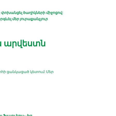
ք փոխանցել ծաղիկների միջոցով:
գևել մեր յուրաքանչյուր
ան արվեստն
արհի ցանկացած կետում: Մեր
 Ֆլաուերս»-ից