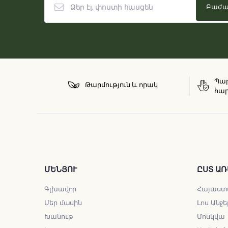
Պար
Թարմություն և որակ
հար
ՄԵՆՅՈՒ
ԸՍՏ ԱՌ
Գլխավոր
Հայաստ
Մեր մասին
Լոս Անջե
Խանութ
Մոսկվա