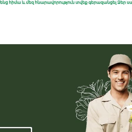
ենց հիմա և մեզ հնարավորություն տվեք գերազանցել Ձեր ս