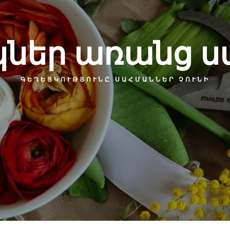
ներ առանց 
ԳԵՂԵՑԿՈՒԹՅՈՒՆԸ ՍԱՀՄԱՆՆԵՐ ՉՈՒՆԻ