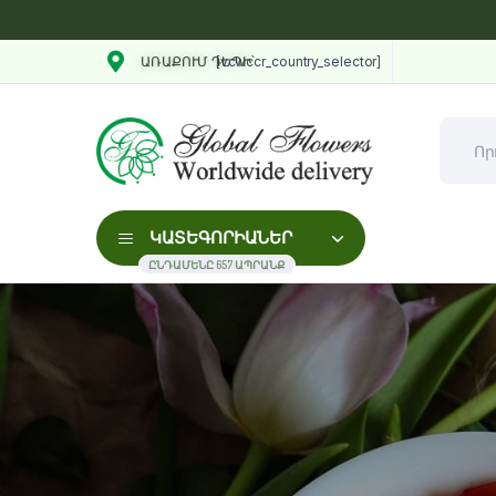
[vcwccr_country_selector]
ԱՌԱՔՈՒՄ ԴԵՊԻ՝
ԿԱՏԵԳՈՐԻԱՆԵՐ
ԸՆԴԱՄԵՆԸ 657 ԱՊՐԱՆՔ