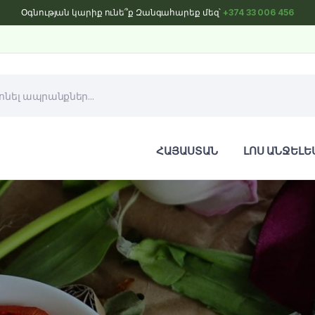
Օգնության կարիք ունե՞ք Զանգահարեք մեզ՝
+374 33 006 456
ՀԱՅԱՍՏԱՆ
ԼՈՍ ԱՆՋԵԼԵ