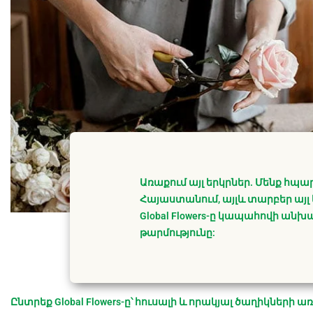
Առաքում այլ երկրներ. Մենք հպա
Հայաստանում, այլև տարբեր այլ 
Global Flowers-ը կապահովի ան
թարմությունը:
Ընտրեք Global Flowers-ը՝ հուսալի և որակյալ ծաղիկների 