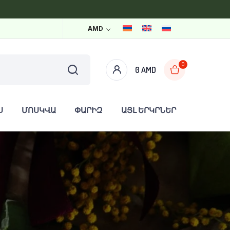
AMD
0
0
AMD
Ս
ՄՈՍԿՎԱ
ՓԱՐԻԶ
ԱՅԼ ԵՐԿՐՆԵՐ