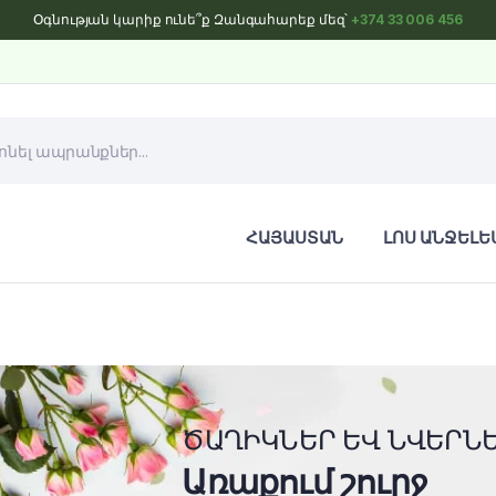
Օգնության կարիք ունե՞ք Զանգահարեք մեզ՝
+374 33 006 456
ՀԱՅԱՍՏԱՆ
ԼՈՍ ԱՆՋԵԼԵ
ԾԱՂԻԿՆԵՐ ԵՎ ՆՎԵՐՆ
Առաքում շուրջ