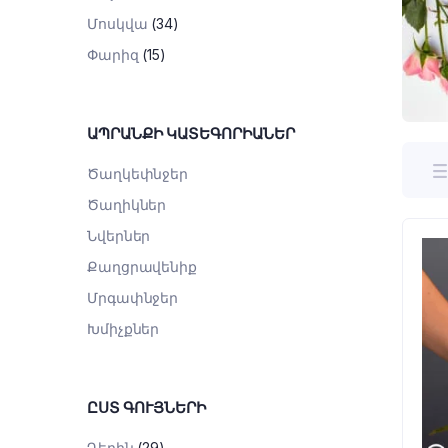
Մոսկվա
(34)
Փարիզ
(15)
ԱՊՐԱՆՔԻ ԿԱՏԵԳՈՐԻԱՆԵՐ
Ծաղկեփնջեր
Ծաղիկներ
Նվերներ
Քաղցրավենիք
Մրգափնջեր
Խմիչքներ
ԸՍՏ ԳՈՒՅՆԵՐԻ
Դեղին
(29)