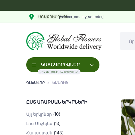
[vcwccr_country_selector]
ԱՌԱՔՈՒՄ ԴԵՊԻ՝
ԿԱՏԵԳՈՐԻԱՆԵՐ
ԸՆԴԱՄԵՆԸ 657 ԱՊՐԱՆՔ
ԳԼԽԱՎՈՐ
ԽԱՆՈՒԹ
ԸՍՏ ԱՌԱՔՄԱՆ ԵՐԿՐՆԵՐԻ
Այլ երկրներ
(10)
Լոս Անջելես
(13)
Հայաստան
(148)