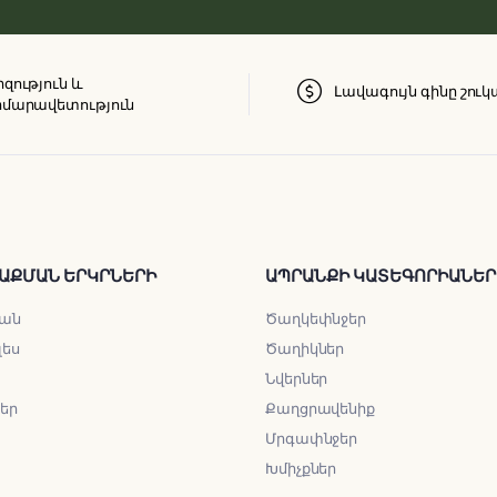
զություն և
Լավագույն գինը շուկ
մարավետություն
ԱՔՄԱՆ ԵՐԿՐՆԵՐԻ
ԱՊՐԱՆՔԻ ԿԱՏԵԳՈՐԻԱՆԵՐ
ան
Ծաղկեփնջեր
լես
Ծաղիկներ
Նվերներ
ներ
Քաղցրավենիք
Մրգափնջեր
Խմիչքներ