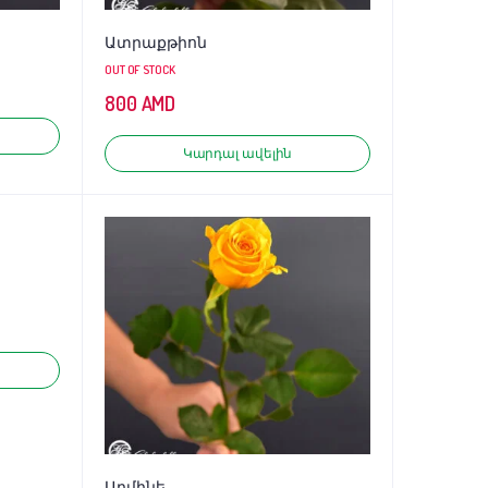
Ատրաքթիոն
OUT OF STOCK
800
AMD
Կարդալ ավելին
Արմինե