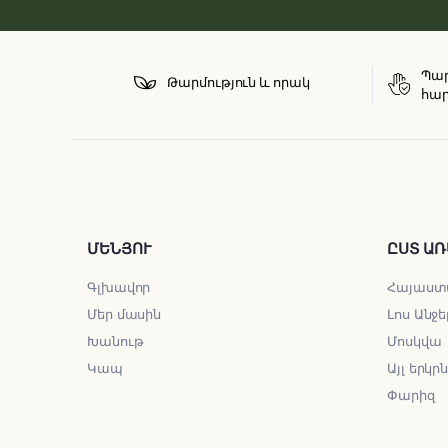
Պար
Թարմություն և որակ
հար
ՄԵՆՅՈՒ
ԸՍՏ ԱՌ
Գլխավոր
Հայաստ
Մեր մասին
Լոս Անջե
Խանութ
Մոսկվա
Կապ
Այլ երկր
Փարիզ