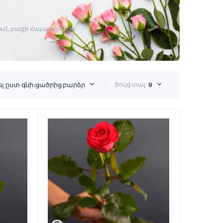
րում, բացի Հայաստանից
 ըստ գնի։ցածրից բարձր
Ցույց տալ
9