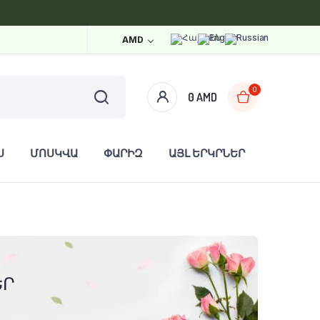
AMD
0
0
AMD
Ս
ՄՈՍԿՎԱ
ՓԱՐԻԶ
ԱՅԼ ԵՐԿՐՆԵՐ
ԵՐ