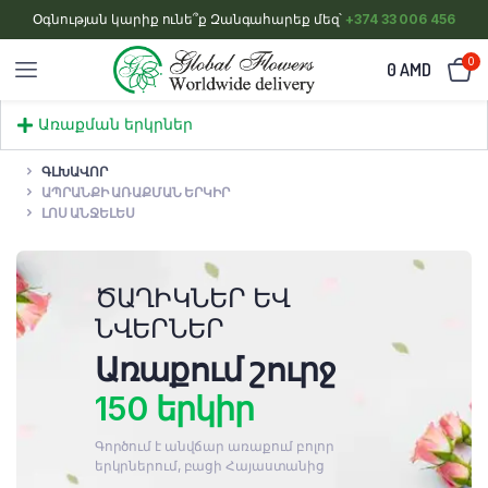
Օգնության կարիք ունե՞ք Զանգահարեք մեզ՝
+374 33 006 456
0
0
AMD
Առաքման երկրներ
ԳԼԽԱՎՈՐ
ԱՊՐԱՆՔԻ ԱՌԱՔՄԱՆ ԵՐԿԻՐ
ԼՈՍ ԱՆՋԵԼԵՍ
ԾԱՂԻԿՆԵՐ ԵՎ
ՆՎԵՐՆԵՐ
Առաքում շուրջ
150 երկիր
Գործում է անվճար առաքում բոլոր
երկրներում, բացի Հայաստանից