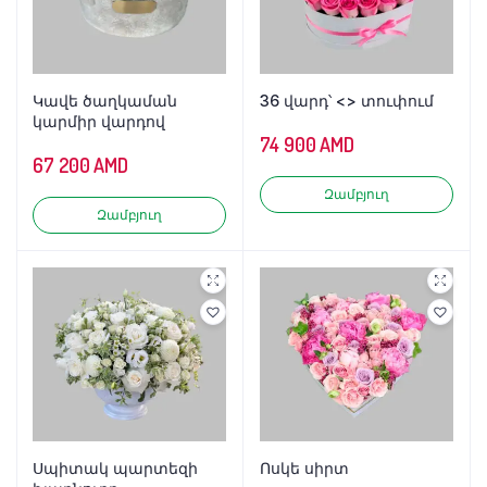
Կավե ծաղկաման
36 վարդ՝ <> տուփում
կարմիր վարդով
74 900
AMD
67 200
AMD
Զամբյուղ
Զամբյուղ
Սպիտակ պարտեզի
Ոսկե սիրտ