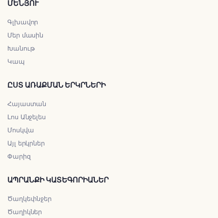
ՄԵՆՅՈՒ
Գլխավոր
Մեր մասին
Խանութ
Կապ
ԸՍՏ ԱՌԱՔՄԱՆ ԵՐԿՐՆԵՐԻ
Հայաստան
Լոս Անջելես
Մոսկվա
Այլ երկրներ
Փարիզ
ԱՊՐԱՆՔԻ ԿԱՏԵԳՈՐԻԱՆԵՐ
Ծաղկեփնջեր
Ծաղիկներ