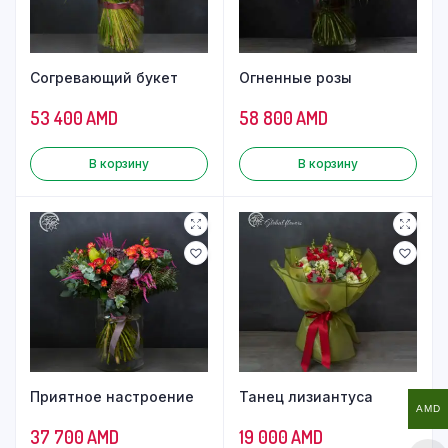
Согревающий букет
Огненные розы
53 400
AMD
58 800
AMD
В корзину
В корзину
Приятное настроение
Танец лизиантуса
AMD
37 700
AMD
19 000
AMD