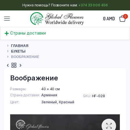
Нужна помощь? Позвоните нам:
+374 33 006 456
0
0
AMD
Страны доставки
ГЛАВНАЯ
БУКЕТЫ
ВООБРАЖЕНИЕ
Воображение
Размеры
40 × 40 см
Страна доставки
Армения
SKU:
HF-028
Цвет
Зеленый
,
Красный