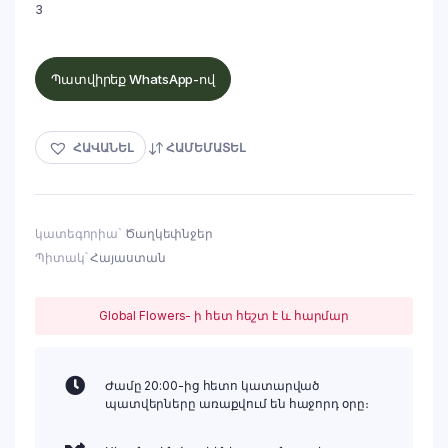
3
Պատվիրեք WhatsApp-ով
ՀԱՎԱՆԵԼ
ՀԱՄԵՄԱՏԵԼ
կատեգորիա`
Ծաղկեփնջեր
Պիտակ՝
Հայաստան
Global Flowers- ի հետ հեշտ է և հարմար
Ժամը 20:00-ից հետո կատարված
պատվերները առաքվում են հաջորդ օրը։