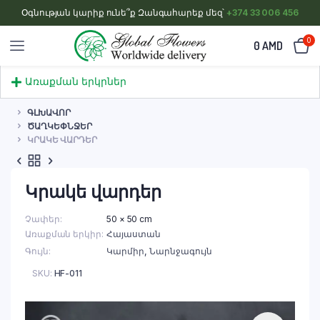
Օգնության կարիք ունե՞ք Զանգահարեք մեզ՝
+374 33 006 456
0
0
AMD
Առաքման երկրներ
ԳԼԽԱՎՈՐ
ԾԱՂԿԵՓՆՋԵՐ
ԿՐԱԿԵ ՎԱՐԴԵՐ
Կրակե վարդեր
Չափեր
50 × 50 cm
Առաքման երկիր
Հայաստան
Գույն
Կարմիր
,
Նարնջագույն
SKU:
HF-011