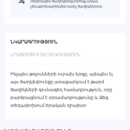
Սեզոնային ծաղիկները,որոնք առկա
չեն,կփոխարինվեն ուրիշ ծաղիկներով։
ՆԿԱՐԱԳՐՈՒԹՅՈՒՆ
ԼՐԱՑՈՒՑԻՉ ՏԵՂԵԿՈՒԹՅՈՒՆ
Ինչպես թռչունների ուրախ երգը, այնպես էլ
այս ծաղկեփունջը առաջարկում է թարմ
ծաղիկների գունագեղ համադրություն, որը
բարձրացնում է տրամադրությունը և Ձեզ
տեղափոխում իրական դրախտ: