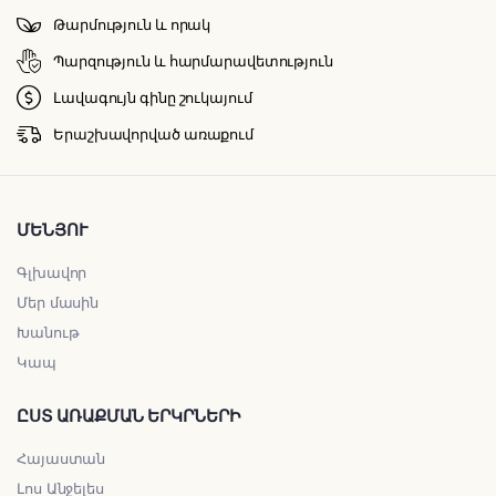
Թարմություն և որակ
Պարզություն և հարմարավետություն
Լավագույն գինը շուկայում
Երաշխավորված առաքում
ՄԵՆՅՈՒ
Գլխավոր
Մեր մասին
Խանութ
Կապ
ԸՍՏ ԱՌԱՔՄԱՆ ԵՐԿՐՆԵՐԻ
Հայաստան
Լոս Անջելես