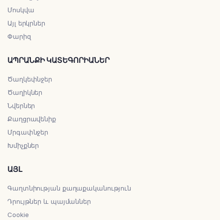
Մոսկվա
Այլ երկրներ
Փարիզ
ԱՊՐԱՆՔԻ ԿԱՏԵԳՈՐԻԱՆԵՐ
Ծաղկեփնջեր
Ծաղիկներ
Նվերներ
Քաղցրավենիք
Մրգափնջեր
Խմիչքներ
ԱՅԼ
Գաղտնիության քաղաքականություն
Դրույթներ և պայմաններ
Cookie