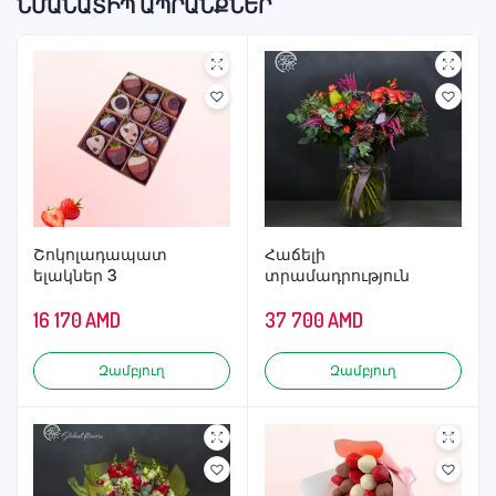
ՆՄԱՆԱՏԻՊ ԱՊՐԱՆՔՆԵՐ
Շոկոլադապատ
Հաճելի
ելակներ 3
տրամադրություն
16 170
AMD
37 700
AMD
Զամբյուղ
Զամբյուղ