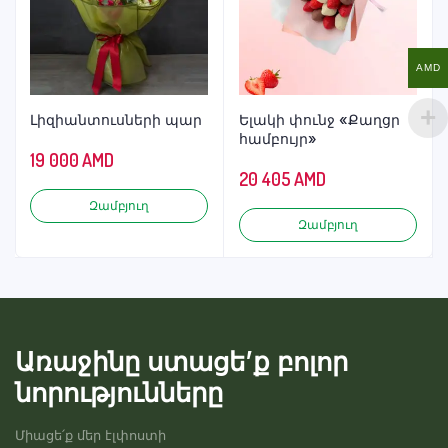
AMD
Լիզիանտուսների պար
Ելակի փունջ «Քաղցր
համբույր»
19 000
AMD
20 405
AMD
Զամբյուղ
Զամբյուղ
Առաջինը ստացե’ք բոլոր
նորությունները
Միացե՛ք մեր էլփոստի