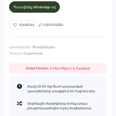
Պատվիրեք WhatsApp-ով
ՀԱՎԱՆԵԼ
ՀԱՄԵՄԱՏԵԼ
կատեգորիա`
Ծաղկեփնջեր
Պիտակ՝
Հայաստան
Global Flowers- ի հետ հեշտ է և հարմար
Ժամը 20:00-ից հետո կատարված
պատվերները առաքվում են հաջորդ օրը։
Սեզոնային ծաղիկները,որոնք առկա
չեն,կփոխարինվեն ուրիշ ծաղիկներով։