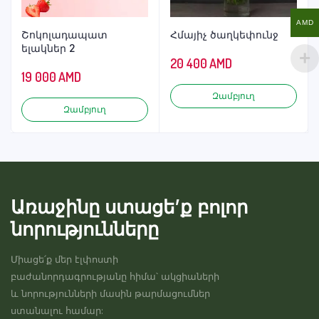
AMD
Շոկոլադապատ
Հմայիչ ծաղկեփունջ
ելակներ 2
20 400
AMD
19 000
AMD
Զամբյուղ
Զամբյուղ
Առաջինը ստացե’ք բոլոր
նորությունները
Միացե՛ք մեր էլփոստի
բաժանորդագրությանը հիմա՝ ակցիաների
և նորությունների մասին թարմացումներ
ստանալու համար: