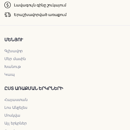
Լավագույն գինը շուկայում
Երաշխավորված առաքում
ՄԵՆՅՈՒ
Գլխավոր
Մեր մասին
Խանութ
Կապ
ԸՍՏ ԱՌԱՔՄԱՆ ԵՐԿՐՆԵՐԻ
Հայաստան
Լոս Անջելես
Մոսկվա
Այլ երկրներ