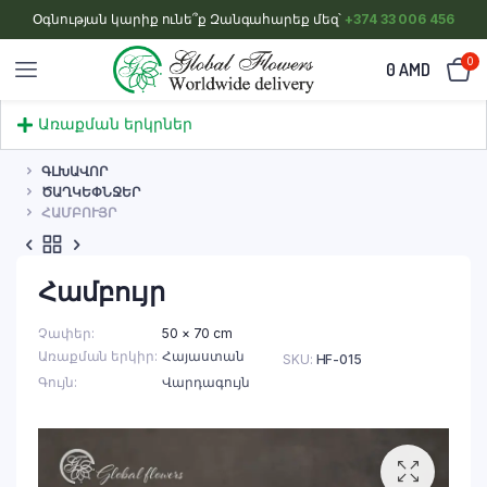
Օգնության կարիք ունե՞ք Զանգահարեք մեզ՝
+374 33 006 456
0
0
AMD
Առաքման երկրներ
ԳԼԽԱՎՈՐ
ԾԱՂԿԵՓՆՋԵՐ
ՀԱՄԲՈՒՅՐ
Համբույր
Չափեր
50 × 70 cm
Առաքման երկիր
Հայաստան
SKU:
HF-015
Գույն
Վարդագույն