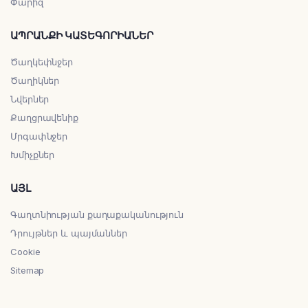
Փարիզ
ԱՊՐԱՆՔԻ ԿԱՏԵԳՈՐԻԱՆԵՐ
Ծաղկեփնջեր
Ծաղիկներ
Նվերներ
Քաղցրավենիք
Մրգափնջեր
Խմիչքներ
ԱՅԼ
Գաղտնիության քաղաքականություն
Դրույթներ և պայմաններ
Cookie
Sitemap