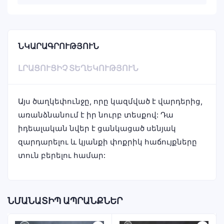
ՆԿԱՐԱԳՐՈՒԹՅՈՒՆ
ԼՐԱՑՈՒՑԻՉ ՏԵՂԵԿՈՒԹՅՈՒՆ
Այս ծաղկեփունջը, որը կազմված է վարդերից,
առանձնանում է իր նուրբ տեսքով: Դա
իդեալական նվեր է ցանկացած սենյակ
զարդարելու և կյանքի փոքրիկ հաճույքները
տուն բերելու համար:
ՆՄԱՆԱՏԻՊ ԱՊՐԱՆՔՆԵՐ