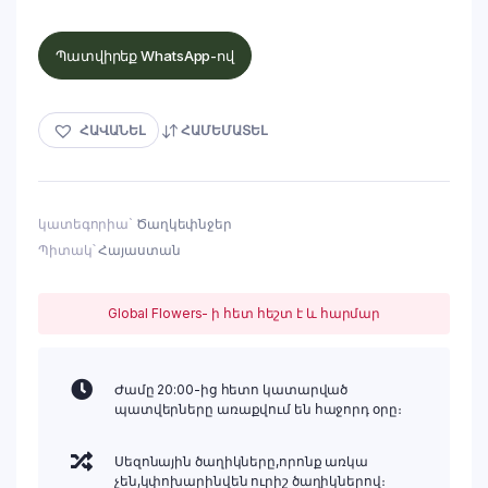
Պատվիրեք WhatsApp-ով
ՀԱՎԱՆԵԼ
ՀԱՄԵՄԱՏԵԼ
կատեգորիա`
Ծաղկեփնջեր
Պիտակ՝
Հայաստան
Global Flowers- ի հետ հեշտ է և հարմար
Ժամը 20:00-ից հետո կատարված
պատվերները առաքվում են հաջորդ օրը։
Սեզոնային ծաղիկները,որոնք առկա
չեն,կփոխարինվեն ուրիշ ծաղիկներով։