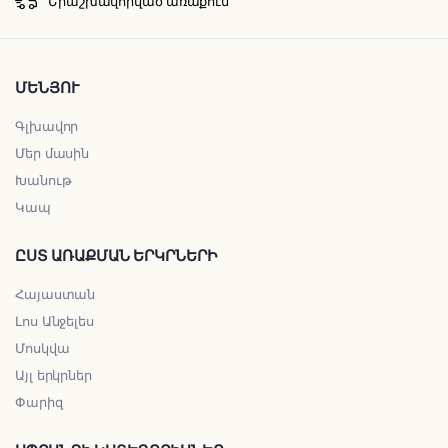
Երաշխավորված առաքում
ՄԵՆՅՈՒ
Գլխավոր
Մեր մասին
Խանութ
Կապ
ԸՍՏ ԱՌԱՔՄԱՆ ԵՐԿՐՆԵՐԻ
Հայաստան
Լոս Անջելես
Մոսկվա
Այլ երկրներ
Փարիզ