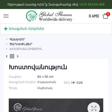
Օգնության կարիք ունե՞ք Զանգահարեք մեզ՝
+374 33 006 456
0
0
AMD
Առաքման երկրներ
ԳԼԽԱՎՈՐ
ԾԱՂԿԵՓՆՋԵՐ
ԽՈՍՏՈՎԱՆՈՒԹՅՈՒՆ
Խոստովանություն
Չափեր
60 × 50 cm
Առաքման երկիր
Հայաստան
SKU:
HF-026
Գույն
Սպիտակ