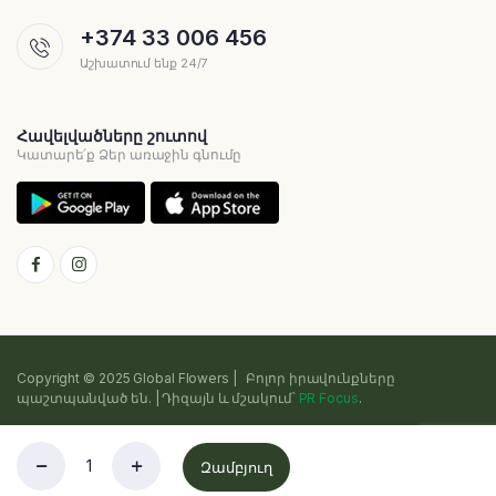
+374 33 006 456
Աշխատում ենք 24/7
Հավելվածները շուտով
Կատարե՛ք Ձեր առաջին գնումը
Copyright © 2025 Global Flowers | Բոլոր իրավունքները
պաշտպանված են. | Դիզայն և մշակում՝
PR Focus
.
Գաղտնիության քաղաքականություն
Դրույթներ և պայմաններ
Զամբյուղ
Cookie
Sitemap
Խանութ
Որոնում
Հավանածները
Հաշիվ
Կատեգորիանե