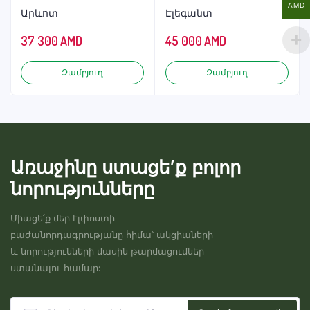
AMD
Արևոտ
Էլեգանտ
37 300
AMD
45 000
AMD
Զամբյուղ
Զամբյուղ
Առաջինը ստացե’ք բոլոր
նորությունները
Միացե՛ք մեր էլփոստի
բաժանորդագրությանը հիմա՝ ակցիաների
և նորությունների մասին թարմացումներ
ստանալու համար: