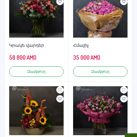
Կրակե վարդեր
Հմայիչ
58 800
AMD
35 000
AMD
Զամբյուղ
Զամբյուղ