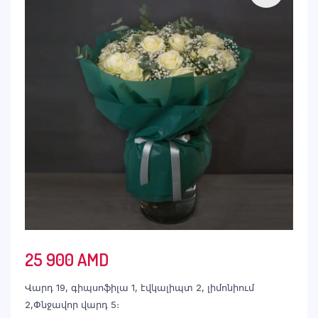
25 900
AMD
Վարդ 19, գիպսոֆիլա 1, էվկալիպտ 2, լիմոնիում
2,Փնջավոր վարդ 5։