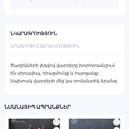
ՆԿԱՐԱԳՐՈՒԹՅՈՒՆ
ԼՐԱՑՈՒՑԻՉ ՏԵՂԵԿՈՒԹՅՈՒՆ
Ծաղիկների լեզվով վարդերը խորհրդանշում
են սիրավեպ, հիացմունք և հարգանք:
Սպիտակ վարդերի մեջ կա ռոմանտիկ երանգ:
ՆՄԱՆԱՏԻՊ ԱՊՐԱՆՔՆԵՐ