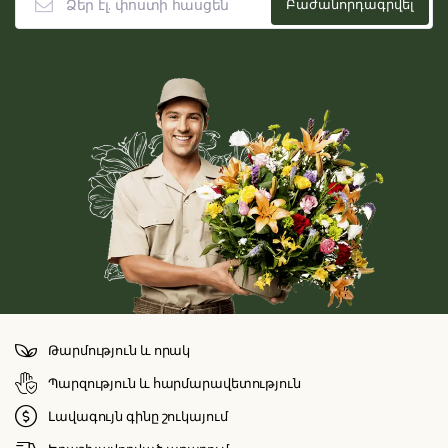
Թարմություն և որակ
Պարզություն և հարմարավետություն
Լավագույն գինը շուկայում