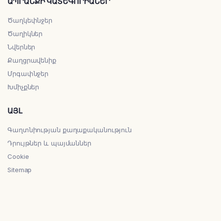
ԱՊՐԱՆՔԻ ԿԱՏԵԳՈՐԻԱՆԵՐ
Ծաղկեփնջեր
Ծաղիկներ
Նվերներ
Քաղցրավենիք
Մրգափնջեր
Խմիչքներ
ԱՅԼ
Գաղտնիության քաղաքականություն
Դրույթներ և պայմաններ
Cookie
Sitemap