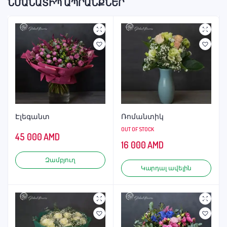
ՆՄԱՆԱՏԻՊ ԱՊՐԱՆՔՆԵՐ
Էլեգանտ
Ռոմանտիկ
OUT OF STOCK
45 000
AMD
16 000
AMD
Զամբյուղ
Կարդալ ավելին