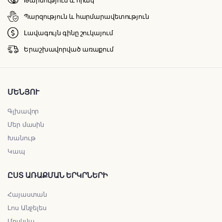
Պարզություն և հարմարավետություն
Լավագույն գինը շուկայում
Երաշխավորված առաքում
ՄԵՆՅՈՒ
Գլխավոր
Մեր մասին
Խանութ
Կապ
ԸՍՏ ԱՌԱՔՄԱՆ ԵՐԿՐՆԵՐԻ
Հայաստան
Լոս Անջելես
Մոսկվա