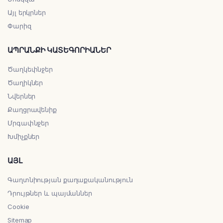
Այլ երկրներ
Փարիզ
ԱՊՐԱՆՔԻ ԿԱՏԵԳՈՐԻԱՆԵՐ
Ծաղկեփնջեր
Ծաղիկներ
Նվերներ
Քաղցրավենիք
Մրգափնջեր
Խմիչքներ
ԱՅԼ
Գաղտնիության քաղաքականություն
Դրույթներ և պայմաններ
Cookie
Sitemap