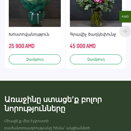
AMD
Խոստովանություն
Գրավիչ ծաղկեփունջ
25 900
AMD
45 000
AMD
Զամբյուղ
Զամբյուղ
Առաջինը ստացե’ք բոլոր
նորությունները
Միացե՛ք մեր էլփոստի
բաժանորդագրությանը հիմա՝ ակցիաների