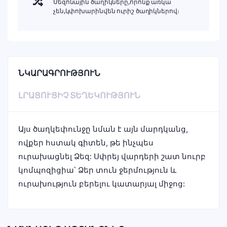
Սեզոնային ծաղիկները,որոնք առկա
չեն,կփոխարինվեն ուրիշ ծաղիկներով։
ՆԿԱՐԱԳՐՈՒԹՅՈՒՆ
ԼՐԱՑՈՒՑԻՉ ՏԵՂԵԿՈՒԹՅՈՒՆ
Այս ծաղկեփունջը նման է այն մարդկանց,
ովքեր հստակ գիտեն, թե ինչպես
ուրախացնել Ձեզ: Սփրեյ վարդերի շատ նուրբ
կոմպոզիցիա՝ Ձեր տուն ջերմություն և
ուրախություն բերելու կատարյալ միջոց: