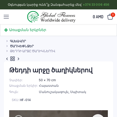
Օգնության կարիք ունե՞ք Զանգահարեք մեզ՝
+374 33 006 456
0
0
AMD
Առաքման երկրներ
ԳԼԽԱՎՈՐ
ԾԱՂԿԵՓՆՋԵՐ
ԹԵԴԴԻ ԱՐՋԸ ԾԱՂԻԿՆԵՐՈՎ
Թեդդի արջը ծաղիկներով
Չափեր
50 × 70 cm
Առաքման երկիր
Հայաստան
Գույն
Մանուշակագույն
,
Սպիտակ
SKU:
HF-014