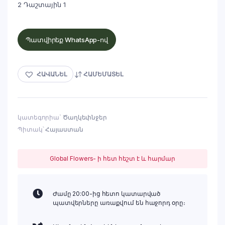
2 Դաշտային 1
Պատվիրեք WhatsApp-ով
ՀԱՎԱՆԵԼ
ՀԱՄԵՄԱՏԵԼ
կատեգորիա`
Ծաղկեփնջեր
Պիտակ՝
Հայաստան
Global Flowers- ի հետ հեշտ է և հարմար
Ժամը 20:00-ից հետո կատարված
պատվերները առաքվում են հաջորդ օրը։