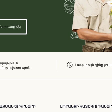
զություն և
Լավագույն գինը շուկ
մարավետություն
ԱՔՄԱՆ ԵՐԿՐՆԵՐԻ
ԱՊՐԱՆՔԻ ԿԱՏԵԳՈՐԻԱՆԵՐ