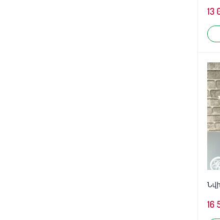
13 
Նվ
16 