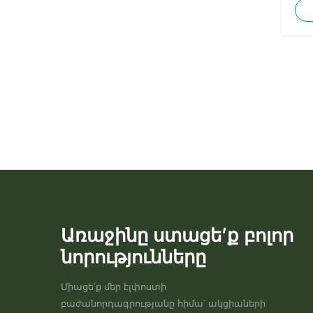
Առաջինը ստացե’ք բոլոր
նորությունները
Միացե՛ք մեր էլփոստի
բաժանորդագրությանը հիմա՝ ակցիաների