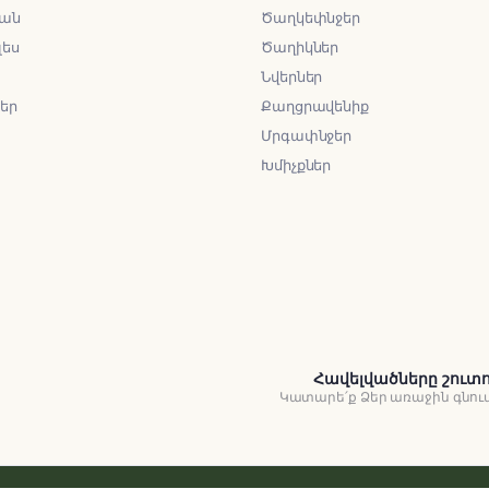
ան
Ծաղկեփնջեր
լես
Ծաղիկներ
Նվերներ
ներ
Քաղցրավենիք
Մրգափնջեր
Խմիչքներ
Հավելվածները շուտ
Կատարե՛ք Ձեր առաջին գնու