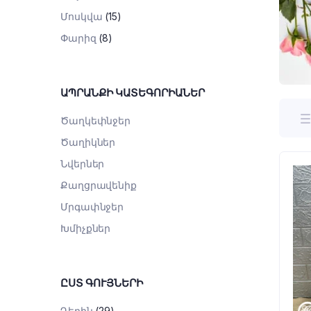
Մոսկվա
(15)
Փարիզ
(8)
ԱՊՐԱՆՔԻ ԿԱՏԵԳՈՐԻԱՆԵՐ
Ծաղկեփնջեր
Ծաղիկներ
Նվերներ
Քաղցրավենիք
Մրգափնջեր
Խմիչքներ
ԸՍՏ ԳՈՒՅՆԵՐԻ
Դեղին
(29)