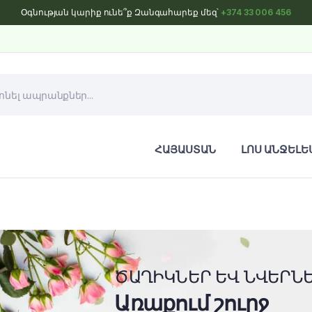
Օգնության կարիք ունե՞ք Զանգահարեք մեզ՝
+374 33 006 456
ՀԱՅԱՍՏԱՆ
ԼՈՍ ԱՆՋԵԼԵ
ԾԱՂԻԿՆԵՐ ԵՎ ՆՎԵՐՆ
Առաքում շուրջ