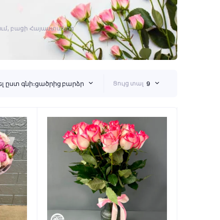
րում, բացի Հայաստանից
 ըստ գնի։ցածրից բարձր
Ցույց տալ
9