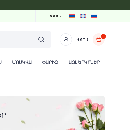
AMD
0
0
AMD
Ս
ՄՈՍԿՎԱ
ՓԱՐԻԶ
ԱՅԼ ԵՐԿՐՆԵՐ
ԵՐ