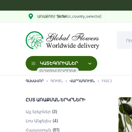
[vcwccr_country_selector]
ԱՌԱՔՈՒՄ ԴԵՊԻ՝
ԿԱՏԵԳՈՐԻԱՆԵՐ
ԸՆԴԱՄԵՆԸ 657 ԱՊՐԱՆՔ
ԳԼԽԱՎՈՐ
ԳՈՒՅՆ
ՎԱՐԴԱԳՈՒՅՆ
PAGE 2
ԸՍՏ ԱՌԱՔՄԱՆ ԵՐԿՐՆԵՐԻ
Այլ երկրներ
(3)
Լոս Անջելես
(4)
Հայաստան
(61)