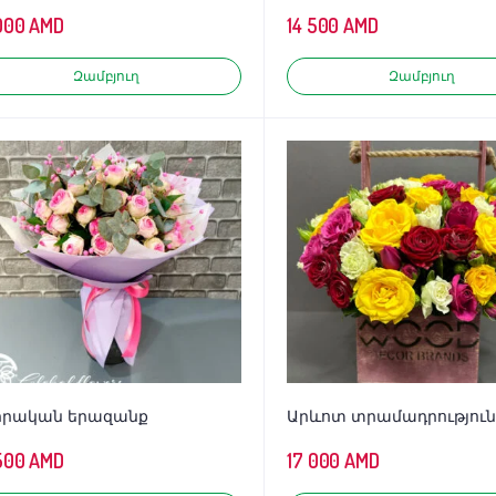
000
AMD
14 500
AMD
Զամբյուղ
Զամբյուղ
իրական երազանք
Արևոտ տրամադրություն
500
AMD
17 000
AMD