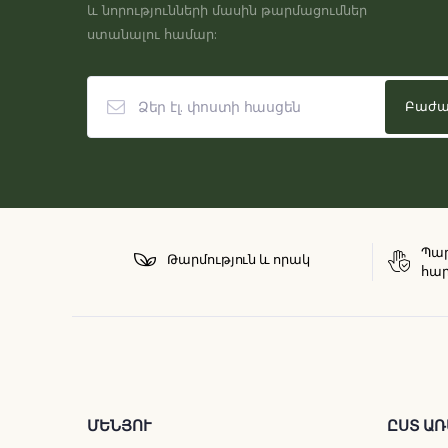
և նորությունների մասին թարմացումներ
ստանալու համար:
Պար
Թարմություն և որակ
հար
ՄԵՆՅՈՒ
ԸՍՏ ԱՌ