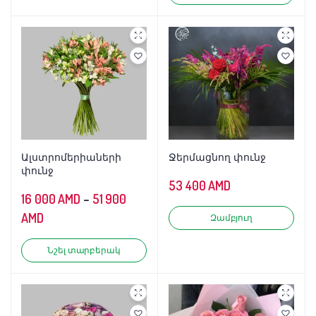
Ալստրոմերիաների
Ջերմացնող փունջ
փունջ
53 400
AMD
16 000
AMD
–
51 900
AMD
Զամբյուղ
Նշել տարբերակ