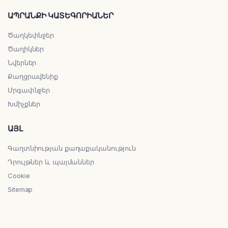
ԱՊՐԱՆՔԻ ԿԱՏԵԳՈՐԻԱՆԵՐ
Ծաղկեփնջեր
Ծաղիկներ
Նվերներ
Քաղցրավենիք
Մրգափնջեր
Խմիչքներ
ԱՅԼ
Գաղտնիության քաղաքականություն
Դրույթներ և պայմաններ
Cookie
Sitemap