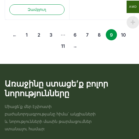
AMD
Զամբյուղ
…
←
1
2
3
6
7
8
9
10
11
→
Առաջինը ստացե’ք բոլոր
նորությունները
Միացե՛ք մեր էլփոստի
բաժանորդագրությանը հիմա՝ ակցիաների
և նորությունների մասին թարմացումներ
ստանալու համար: