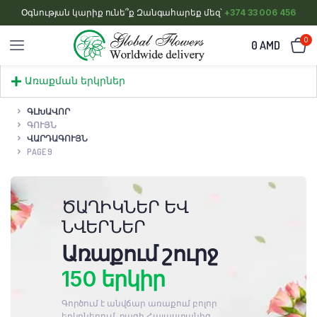
Օգնության կարիք ունե՞ք Զանգահարեք մեզ՝
+374 33 006 456
0
0
AMD
Առաքման երկրներ
ԳԼԽԱՎՈՐ
ԳՈՒՅՆ
ՎԱՐԴԱԳՈՒՅՆ
PAGE 9
ԾԱՂԻԿՆԵՐ ԵՎ
ՆՎԵՐՆԵՐ
Առաքում շուրջ
150 երկիր
Գործում է անվճար առաքում բոլոր
երկրներում, բացի Հայաստանից