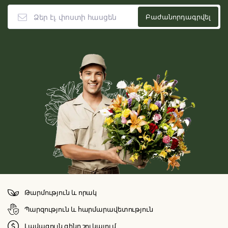
Թարմություն և որակ
Պարզություն և հարմարավետություն
Լավագույն գինը շուկայում