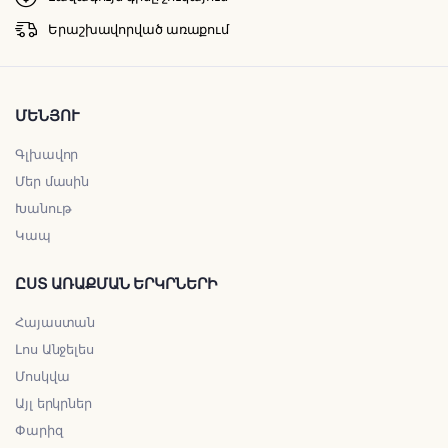
Երաշխավորված առաքում
ՄԵՆՅՈՒ
Գլխավոր
Մեր մասին
Խանութ
Կապ
ԸՍՏ ԱՌԱՔՄԱՆ ԵՐԿՐՆԵՐԻ
Հայաստան
Լոս Անջելես
Մոսկվա
Այլ երկրներ
Փարիզ