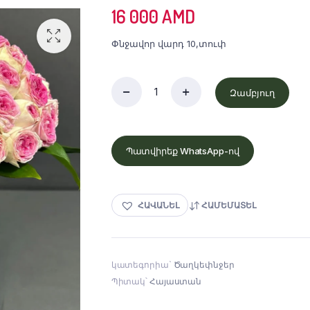
16 000
AMD
Փնջավոր վարդ 10,տուփ
Զամբյուղ
Պատվիրեք WhatsApp-ով
ՀԱՎԱՆԵԼ
ՀԱՄԵՄԱՏԵԼ
կատեգորիա`
Ծաղկեփնջեր
Պիտակ՝
Հայաստան