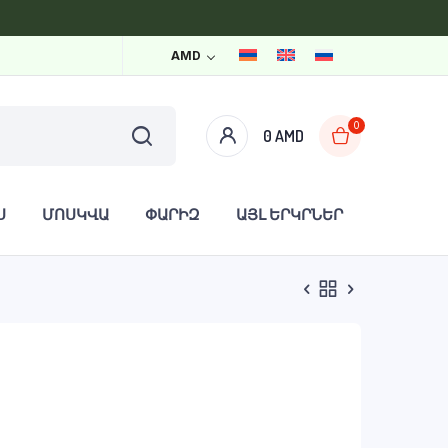
AMD
0
0
AMD
Ս
ՄՈՍԿՎԱ
ՓԱՐԻԶ
ԱՅԼ ԵՐԿՐՆԵՐ