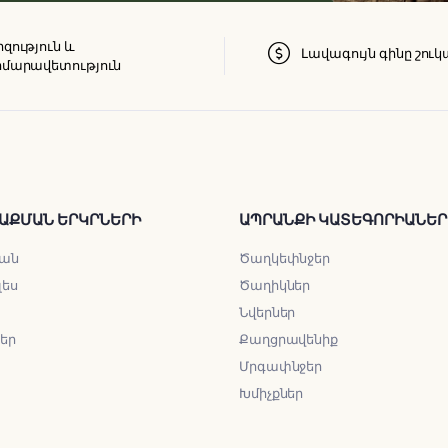
զություն և
Լավագույն գինը շուկ
մարավետություն
ԱՔՄԱՆ ԵՐԿՐՆԵՐԻ
ԱՊՐԱՆՔԻ ԿԱՏԵԳՈՐԻԱՆԵՐ
ան
Ծաղկեփնջեր
լես
Ծաղիկներ
Նվերներ
ներ
Քաղցրավենիք
Մրգափնջեր
Խմիչքներ