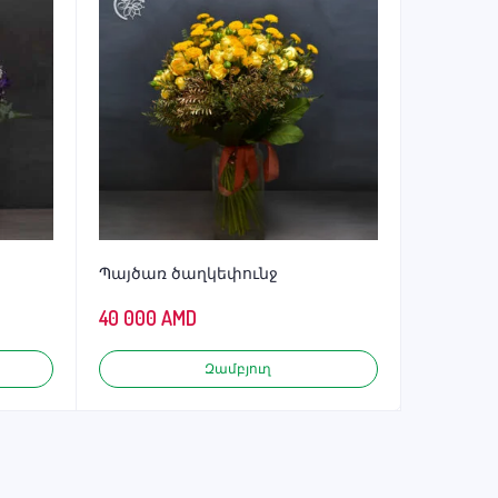
Պայծառ ծաղկեփունջ
40 000
AMD
Զամբյուղ