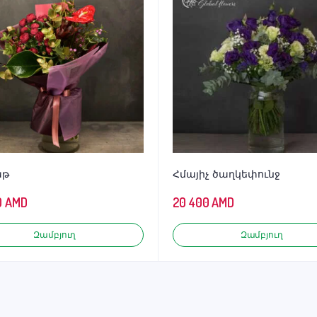
աթ
Հմայիչ ծաղկեփունջ
0
AMD
20 400
AMD
Զամբյուղ
Զամբյուղ