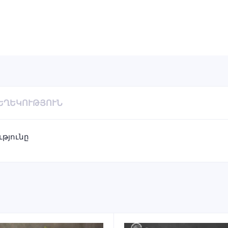
ՏԵՂԵԿՈՒԹՅՈՒՆ
ւթյունը