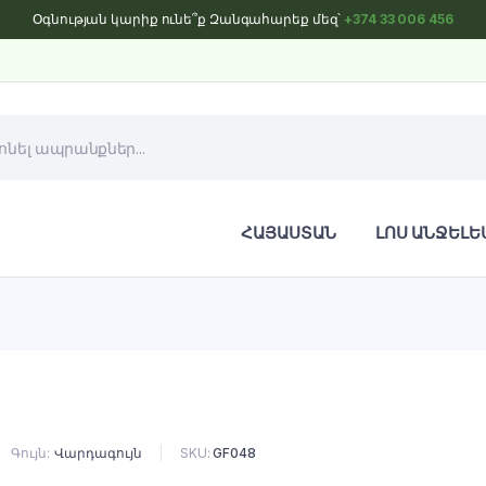
Օգնության կարիք ունե՞ք Զանգահարեք մեզ՝
+374 33 006 456
ՀԱՅԱՍՏԱՆ
ԼՈՍ ԱՆՋԵԼԵ
Գույն
Վարդագույն
SKU:
GF048