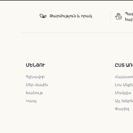
Պար
Թարմություն և որակ
հար
ՄԵՆՅՈՒ
ԸՍՏ ԱՌ
Գլխավոր
Հայաստ
Մեր մասին
Լոս Անջե
Խանութ
Մոսկվա
Կապ
Այլ երկր
Փարիզ