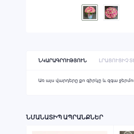
ՆԿԱՐԱԳՐՈՒԹՅՈՒՆ
ԼՐԱՑՈՒՑԻՉ 
Առ այս վարդերը քո գիրկը և զգա ջերմո
ՆՄԱՆԱՏԻՊ ԱՊՐԱՆՔՆԵՐ