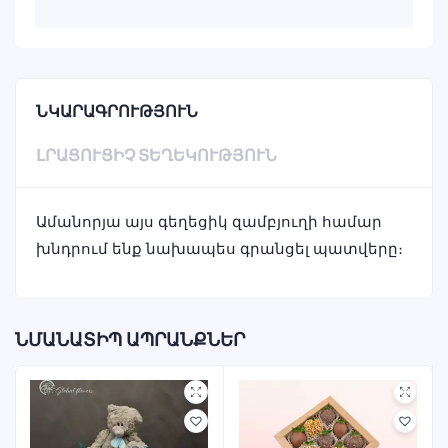
ՆԿԱՐԱԳՐՈՒԹՅՈՒՆ
ԼՐԱՑՈՒՑԻՉ ՏԵՂԵԿՈՒԹՅՈՒՆ
Ամանորյա այս գեղեցիկ զամբյուղի համար
խնդրում ենք նախապես գրանցել պատվերը։
ՆՄԱՆԱՏԻՊ ԱՊՐԱՆՔՆԵՐ