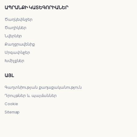
ԱՊՐԱՆՔԻ ԿԱՏԵԳՈՐԻԱՆԵՐ
Ծաղկեփնջեր
Ծաղիկներ
Նվերներ
Քաղցրավենիք
Մրգափնջեր
Խմիչքներ
ԱՅԼ
Գաղտնիության քաղաքականություն
Դրույթներ և պայմաններ
Cookie
Sitemap