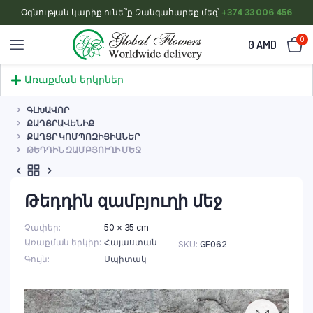
Օգնության կարիք ունե՞ք Զանգահարեք մեզ՝
+374 33 006 456
0
0
AMD
Առաքման երկրներ
ԳԼԽԱՎՈՐ
ՔԱՂՑՐԱՎԵՆԻՔ
ՔԱՂՑՐ ԿՈՄՊՈԶԻՑԻԱՆԵՐ
ԹԵԴԴԻՆ ԶԱՄԲՅՈՒՂԻ ՄԵՋ
Թեդդին զամբյուղի մեջ
Չափեր
50 × 35 cm
Առաքման երկիր
Հայաստան
SKU:
GF062
Գույն
Սպիտակ