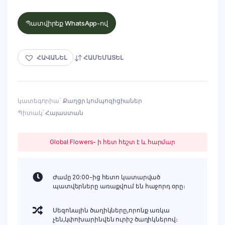
Պատվիրեք WhatsApp-ով
ՀԱՎԱՆԵԼ
ՀԱՄԵՄԱՏԵԼ
կատեգորիա`
Քաղցր կոմպոզիցիաներ
Պիտակ՝
Հայաստան
Global Flowers- ի հետ հեշտ է և հարմար
Ժամը 20:00-ից հետո կատարված
պատվերները առաքվում են հաջորդ օրը։
Սեզոնային ծաղիկները,որոնք առկա
չեն,կփոխարինվեն ուրիշ ծաղիկներով։