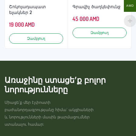
AMD
Շոկոլադապատ
Գրավիչ ծաղկեփունջ
ելակներ 2
45 000
AMD
19 000
AMD
Զամբյուղ
Զամբյուղ
Առաջինը ստացե’ք բոլոր
նորությունները
Միացե՛ք մեր էլփոստի
բաժանորդագրությանը հիմա՝ ակցիաների
և նորությունների մասին թարմացումներ
ստանալու համար: