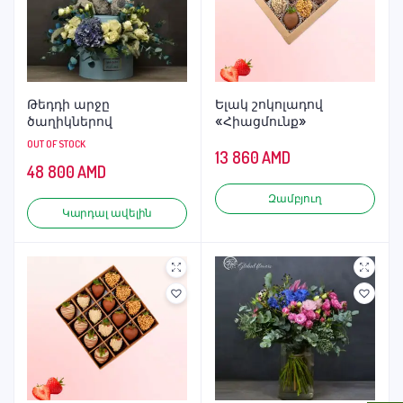
Թեդդի արջը
Ելակ շոկոլադով
ծաղիկներով
«Հիացմունք»
OUT OF STOCK
13 860
AMD
48 800
AMD
Զամբյուղ
Կարդալ ավելին