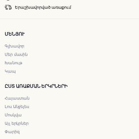
Երաշխավորված առաքում
ՄԵՆՅՈՒ
Գլխավոր
Մեր մասին
Խանութ
Կապ
ԸՍՏ ԱՌԱՔՄԱՆ ԵՐԿՐՆԵՐԻ
Հայաստան
Լոս Անջելես
Մոսկվա
Այլ երկրներ
Փարիզ