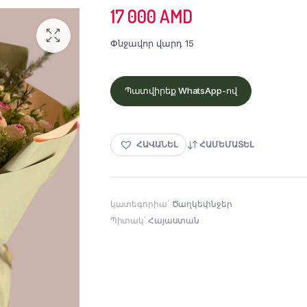
17 000
AMD
Փնջավոր վարդ 15
Պատվիրեք WhatsApp-ով
ՀԱՎԱՆԵԼ
ՀԱՄԵՄԱՏԵԼ
կատեգորիա`
Ծաղկեփնջեր
Պիտակ՝
Հայաստան