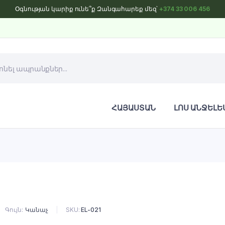
Օգնության կարիք ունե՞ք Զանգահարեք մեզ՝
+374 33 006 456
ՀԱՅԱՍՏԱՆ
ԼՈՍ ԱՆՋԵԼԵ
Գույն
Կանաչ
SKU:
EL-021