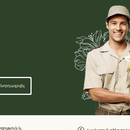
զություն և
Լավագույն գինը շուկ