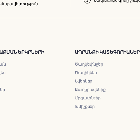
մարավետություն
ԱՔՄԱՆ ԵՐԿՐՆԵՐԻ
ԱՊՐԱՆՔԻ ԿԱՏԵԳՈՐԻԱՆԵՐ
ան
Ծաղկեփնջեր
լես
Ծաղիկներ
Նվերներ
ներ
Քաղցրավենիք
Մրգափնջեր
Խմիչքներ