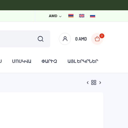
AMD
0
0
AMD
Ս
ՄՈՍԿՎԱ
ՓԱՐԻԶ
ԱՅԼ ԵՐԿՐՆԵՐ