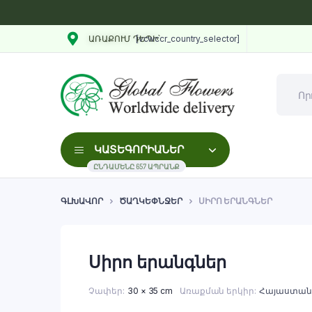
[vcwccr_country_selector]
ԱՌԱՔՈՒՄ ԴԵՊԻ՝
ԿԱՏԵԳՈՐԻԱՆԵՐ
ԸՆԴԱՄԵՆԸ 657 ԱՊՐԱՆՔ
ԳԼԽԱՎՈՐ
ԾԱՂԿԵՓՆՋԵՐ
ՍԻՐՈ ԵՐԱՆԳՆԵՐ
Սիրո երանգներ
Չափեր
30 × 35 cm
Առաքման երկիր
Հայաստան