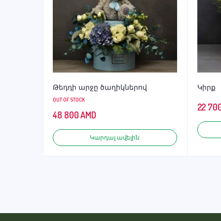
Թեդդի արջը ծաղիկներով
Կիրք
OUT OF STOCK
22 70
48 800
AMD
Կարդալ ավելին