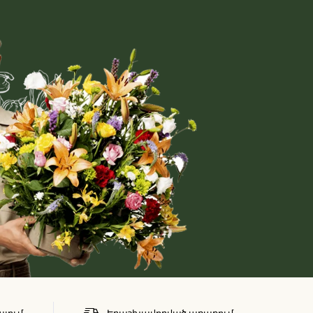
այում
Երաշխավորված առաքում