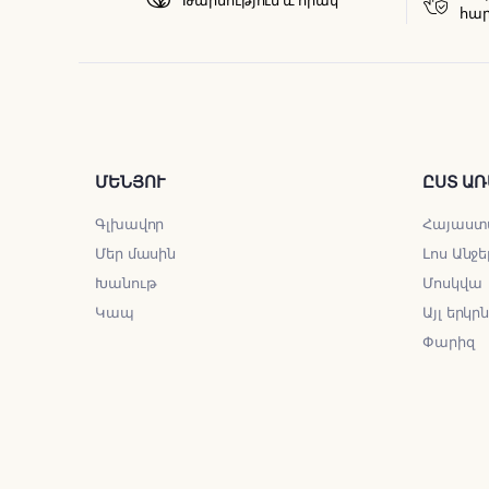
հար
ՄԵՆՅՈՒ
ԸՍՏ ԱՌ
Գլխավոր
Հայաստ
Մեր մասին
Լոս Անջե
Խանութ
Մոսկվա
Կապ
Այլ երկր
Փարիզ