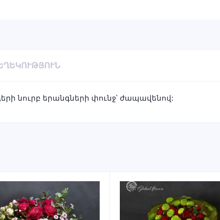
ՏԵՂԵԿՈՒԹՅՈՒՆ
րի նուրբ երանգների փունջ՝ ժապավենով: