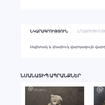
ՆԿԱՐԱԳՐՈՒԹՅՈՒՆ
ԼՐԱՑՈՒՑԻՉ 
Սպիտակ և փափուկ վարդագույն վարդե
ՆՄԱՆԱՏԻՊ ԱՊՐԱՆՔՆԵՐ