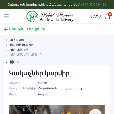
Օգնության կարիք ունե՞ք Զանգահարեք մեզ՝
+374 33 006 456
0
0
AMD
Առաքման երկրներ
ԳԼԽԱՎՈՐ
ԾԱՂԿԵՓՆՋԵՐ
ԿԱԿԱՉՆԵՐ
ԿԱԿԱՉՆԵՐ ԿԱՐՄԻՐ
Կակաչներ կարմիր
Չափեր
50 cm
Առաքման երկիր
Հայաստան
SKU:
TL001
Գույն
Կարմիր