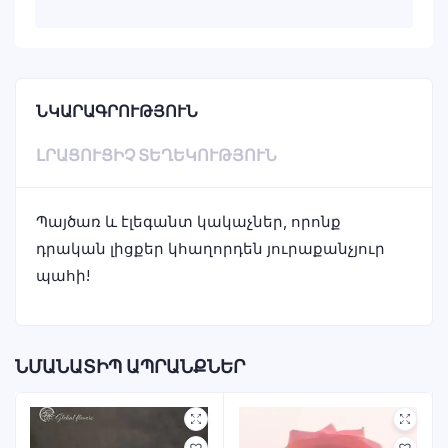
ՆԿԱՐԱԳՐՈՒԹՅՈՒՆ
ԼՐԱՑՈՒՑԻՉ ՏԵՂԵԿՈՒԹՅՈՒՆ
Պայծառ և էլեգանտ կակաչներ, որոնք
դրական լիցքեր կհաղորդեն յուրաքանչյուր
պահի!
ՆՄԱՆԱՏԻՊ ԱՊՐԱՆՔՆԵՐ