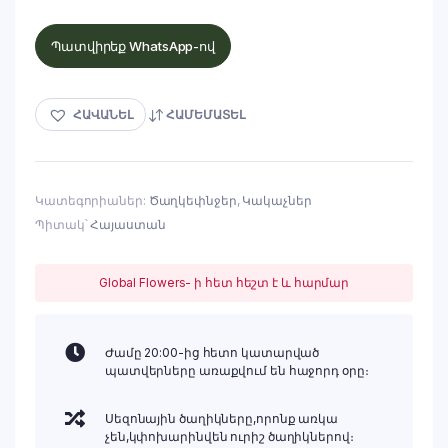
Պատվիրեք WhatsApp-ով
ՀԱՎԱՆԵԼ
ՀԱՄԵՄԱՏԵԼ
Կատեգորիաներ:
Ծաղկեփնջեր
,
Կակաչներ
Պիտակ՝
Հայաստան
Global Flowers- ի հետ հեշտ է և հարմար
Ժամը 20:00-ից հետո կատարված
պատվերները առաքվում են հաջորդ օրը։
Սեզոնային ծաղիկները,որոնք առկա
չեն,կփոխարինվեն ուրիշ ծաղիկներով։