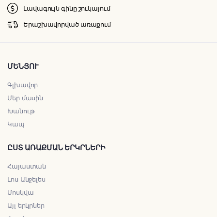
Լավագույն գինը շուկայում
Երաշխավորված առաքում
ՄԵՆՅՈՒ
Գլխավոր
Մեր մասին
Խանութ
Կապ
ԸՍՏ ԱՌԱՔՄԱՆ ԵՐԿՐՆԵՐԻ
Հայաստան
Լոս Անջելես
Մոսկվա
Այլ երկրներ