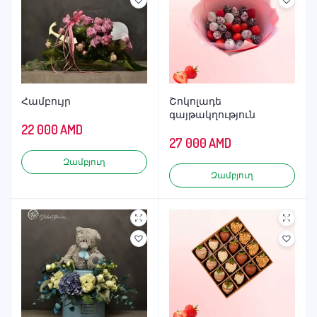
Համբույր
Շոկոլադե
գայթակղություն
22 000
AMD
27 000
AMD
Զամբյուղ
Զամբյուղ