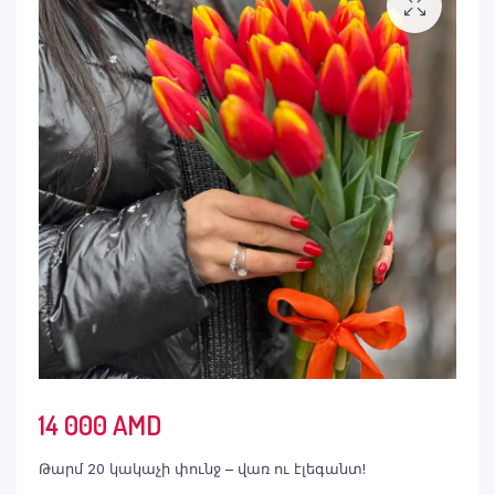
14 000
AMD
Թարմ 20 կակաչի փունջ – վառ ու էլեգանտ!