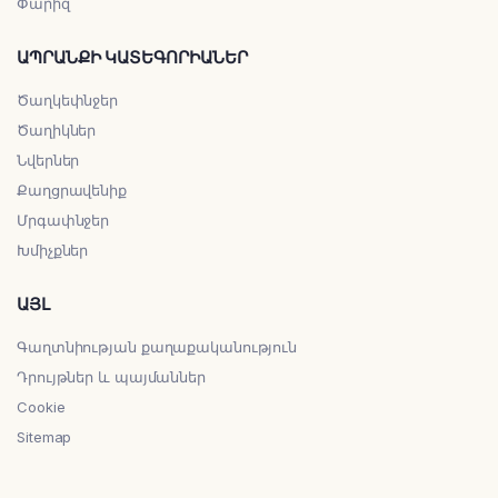
Փարիզ
ԱՊՐԱՆՔԻ ԿԱՏԵԳՈՐԻԱՆԵՐ
Ծաղկեփնջեր
Ծաղիկներ
Նվերներ
Քաղցրավենիք
Մրգափնջեր
Խմիչքներ
ԱՅԼ
Գաղտնիության քաղաքականություն
Դրույթներ և պայմաններ
Cookie
Sitemap