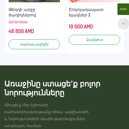
Թեդդի արջը
Շոկոլադապատ
AMD
ծաղիկներով
ելակներ 2
OUT OF STOCK
19 000
AMD
48 800
AMD
Զամբյուղ
Կարդալ ավելին
Առաջինը ստացե’ք բոլոր
նորությունները
Միացե՛ք մեր էլփոստի
բաժանորդագրությանը հիմա՝ ակցիաների
և նորությունների մասին թարմացումներ
ստանալու համար: