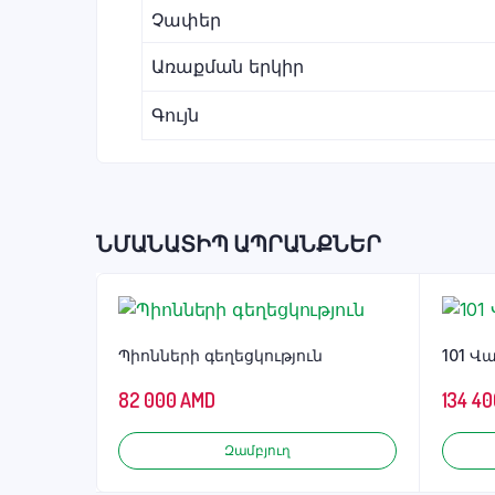
Չափեր
Առաքման երկիր
Գույն
ՆՄԱՆԱՏԻՊ ԱՊՐԱՆՔՆԵՐ
Պիոնների գեղեցկություն
101 Վ
82 000
AMD
134 40
Զամբյուղ