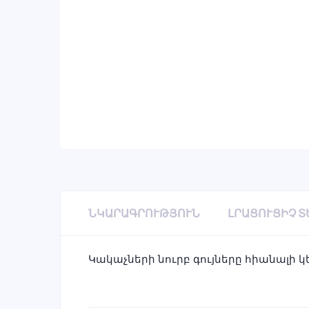
ՆԿԱՐԱԳՐՈՒԹՅՈՒՆ
ԼՐԱՑՈՒՑԻՉ 
Կակաչների նուրբ գույները հիանալի 