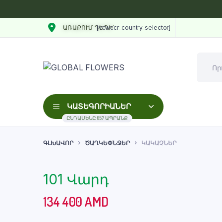
[vcwccr_country_selector]
ԱՌԱՔՈՒՄ ԴԵՊԻ՝
ԿԱՏԵԳՈՐԻԱՆԵՐ
ԸՆԴԱՄԵՆԸ 657 ԱՊՐԱՆՔ
ԳԼԽԱՎՈՐ
ԾԱՂԿԵՓՆՋԵՐ
ԿԱԿԱՉՆԵՐ
101 Վարդ
134 400
AMD