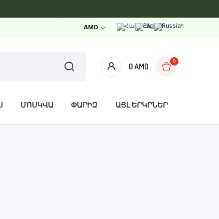
AMD
0
0
AMD
Ս
ՄՈՍԿՎԱ
ՓԱՐԻԶ
ԱՅԼ ԵՐԿՐՆԵՐ