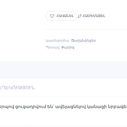
ՀԱՎԱՆԵԼ
ՀԱՄԵՄԱՏԵԼ
կատեգորիա`
Ծաղկեփնջեր
Պիտակ՝
Փարիզ
ՏԵՂԵԿՈՒԹՅՈՒՆ
կերպով ցուցադրվում են՝ ավելացնելով կանացի նրբագե