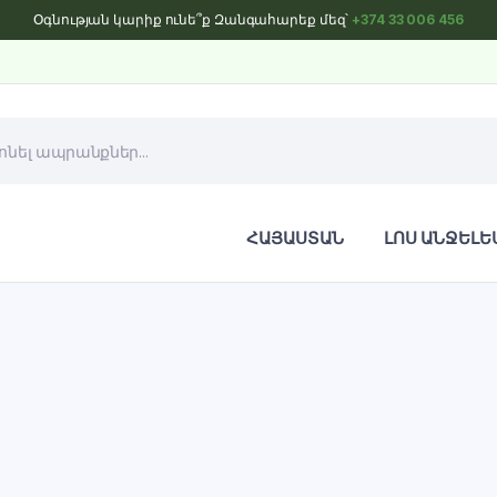
Օգնության կարիք ունե՞ք Զանգահարեք մեզ՝
+374 33 006 456
ՀԱՅԱՍՏԱՆ
ԼՈՍ ԱՆՋԵԼԵ