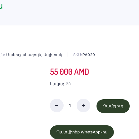
ն
յն
Մանուշակագույն
,
Սպիտակ
SKU:
PA029
55 000
AMD
կակաչ 23
Զամբյուղ
Պատվիրեք WhatsApp-ով