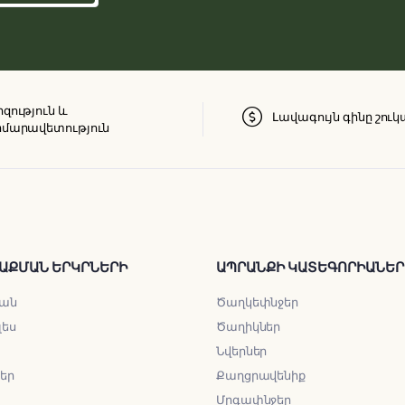
զություն և
Լավագույն գինը շուկ
մարավետություն
ԱՔՄԱՆ ԵՐԿՐՆԵՐԻ
ԱՊՐԱՆՔԻ ԿԱՏԵԳՈՐԻԱՆԵՐ
ան
Ծաղկեփնջեր
լես
Ծաղիկներ
Նվերներ
ներ
Քաղցրավենիք
Մրգափնջեր