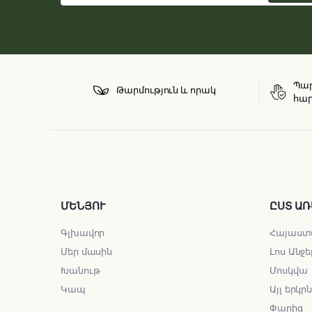
Պար
Թարմություն և որակ
հար
ՄԵՆՅՈՒ
ԸՍՏ ԱՌ
Գլխավոր
Հայաստ
Մեր մասին
Լոս Անջե
Խանութ
Մոսկվա
Կապ
Այլ երկր
Փարիզ