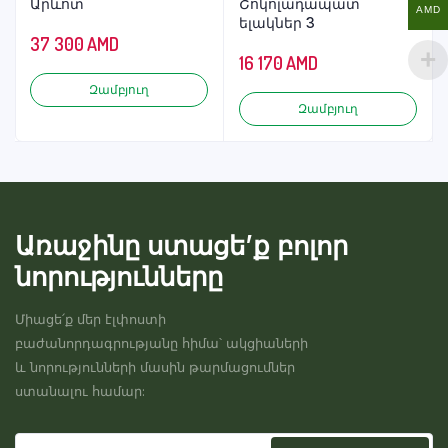
Արևոտ
Շոկոլադապատ
AMD
ելակներ 3
37 300
AMD
16 170
AMD
Զամբյուղ
Զամբյուղ
Առաջինը ստացե’ք բոլոր
նորությունները
Միացե՛ք մեր էլփոստի
բաժանորդագրությանը հիմա՝ ակցիաների
և նորությունների մասին թարմացումներ
ստանալու համար: