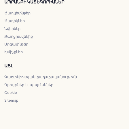
ԱՊՐԱՆՔԻ ԿԱՏԵԳՈՐԻԱՆԵՐ
Ծաղկեփնջեր
Ծաղիկներ
Նվերներ
Քաղցրավենիք
Մրգափնջեր
Խմիչքներ
ԱՅԼ
Գաղտնիության քաղաքականություն
Դրույթներ և պայմաններ
Cookie
Sitemap