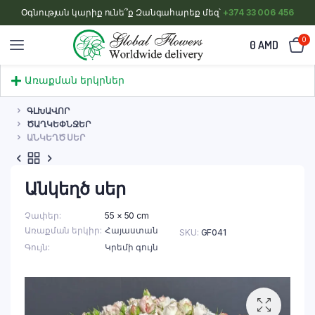
Օգնության կարիք ունե՞ք Զանգահարեք մեզ՝
+374 33 006 456
0
0
AMD
Առաքման երկրներ
ԳԼԽԱՎՈՐ
ԾԱՂԿԵՓՆՋԵՐ
ԱՆԿԵՂԾ ՍԵՐ
Անկեղծ սեր
Չափեր
55 × 50 cm
Առաքման երկիր
Հայաստան
SKU:
GF041
Գույն
Կրեմի գույն