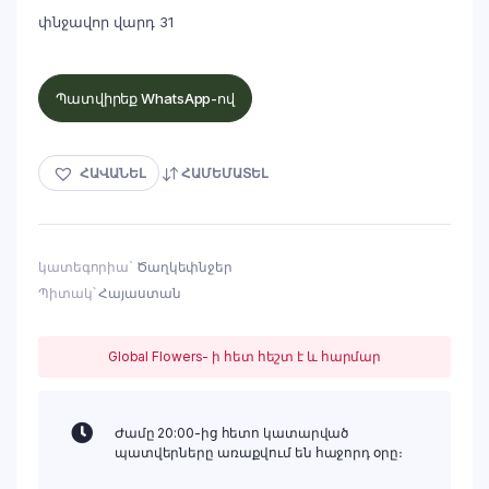
փնջավոր վարդ 31
Պատվիրեք WhatsApp-ով
ՀԱՎԱՆԵԼ
ՀԱՄԵՄԱՏԵԼ
կատեգորիա`
Ծաղկեփնջեր
Պիտակ՝
Հայաստան
Global Flowers- ի հետ հեշտ է և հարմար
Ժամը 20:00-ից հետո կատարված
պատվերները առաքվում են հաջորդ օրը։