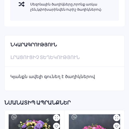
Սեզոնային ծաղիկները,որոնք առկա
չեն,կփոխարինվեն ուրիշ ծաղիկներով։
ՆԿԱՐԱԳՐՈՒԹՅՈՒՆ
ԼՐԱՑՈՒՑԻՉ ՏԵՂԵԿՈՒԹՅՈՒՆ
Կյանքն ավելի գունեղ է ծաղիկներով
ՆՄԱՆԱՏԻՊ ԱՊՐԱՆՔՆԵՐ