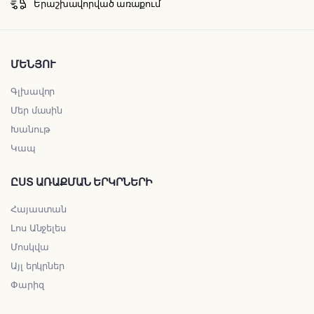
Երաշխավորված առաքում
ՄԵՆՅՈՒ
Գլխավոր
Մեր մասին
Խանութ
Կապ
ԸՍՏ ԱՌԱՔՄԱՆ ԵՐԿՐՆԵՐԻ
Հայաստան
Լոս Անջելես
Մոսկվա
Այլ երկրներ
Փարիզ