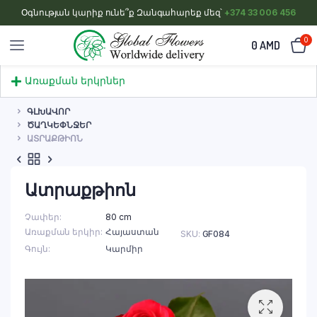
Օգնության կարիք ունե՞ք Զանգահարեք մեզ՝
+374 33 006 456
0
0
AMD
Առաքման երկրներ
ԳԼԽԱՎՈՐ
ԾԱՂԿԵՓՆՋԵՐ
ԱՏՐԱՔԹԻՈՆ
Ատրաքթիոն
Չափեր
80 cm
Առաքման երկիր
Հայաստան
SKU:
GF084
Գույն
Կարմիր