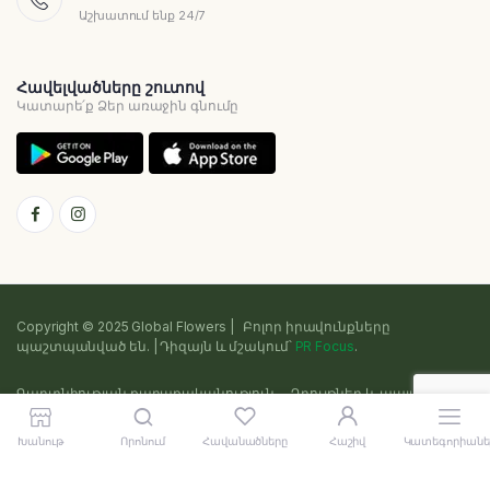
Աշխատում ենք 24/7
Հավելվածները շուտով
Կատարե՛ք Ձեր առաջին գնումը
Copyright © 2025 Global Flowers | Բոլոր իրավունքները
պաշտպանված են. | Դիզայն և մշակում՝
PR Focus
.
Գաղտնիության քաղաքականություն
Դրույթներ և պայմաններ
Cookie
Sitemap
Խանութ
Որոնում
Հավանածները
Հաշիվ
Կատեգորիանե