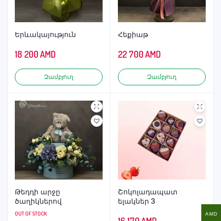
Երևակայություն
Հեքիաթ
18 200
AMD
22 700
AMD
Զամբյուղ
Զամբյուղ
Թեդդի արջը
Շոկոլադապատ
ծաղիկներով
ելակներ 3
OUT OF STOCK
AMD
16 170
AMD