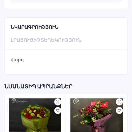
ՆԿԱՐԱԳՐՈՒԹՅՈՒՆ
ԼՐԱՑՈՒՑԻՉ ՏԵՂԵԿՈՒԹՅՈՒՆ
վարդ
ՆՄԱՆԱՏԻՊ ԱՊՐԱՆՔՆԵՐ