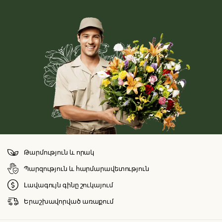
Թարմություն և որակ
Պարզություն և հարմարավետություն
Լավագույն գինը շուկայում
Երաշխավորված առաքում