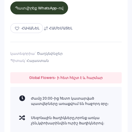
Պատվիրեք WhatsApp-ով
ՀԱՎԱՆԵԼ
ՀԱՄԵՄԱՏԵԼ
կատեգորիա`
Ծաղկեփնջեր
Պիտակ՝
Հայաստան
Global Flowers- ի հետ հեշտ է և հարմար
Ժամը 20:00-ից հետո կատարված
պատվերները առաքվում են հաջորդ օրը։
Սեզոնային ծաղիկները,որոնք առկա
չեն,կփոխարինվեն ուրիշ ծաղիկներով։