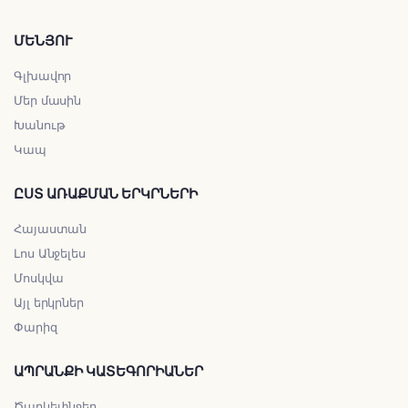
ՄԵՆՅՈՒ
Գլխավոր
Մեր մասին
Խանութ
Կապ
ԸՍՏ ԱՌԱՔՄԱՆ ԵՐԿՐՆԵՐԻ
Հայաստան
Լոս Անջելես
Մոսկվա
Այլ երկրներ
Փարիզ
ԱՊՐԱՆՔԻ ԿԱՏԵԳՈՐԻԱՆԵՐ
Ծաղկեփնջեր