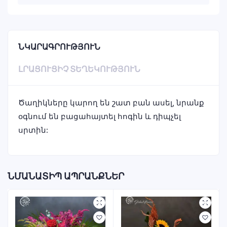
ՆԿԱՐԱԳՐՈՒԹՅՈՒՆ
ԼՐԱՑՈՒՑԻՉ ՏԵՂԵԿՈՒԹՅՈՒՆ
Ծաղիկները կարող են շատ բան ասել, նրանք
օգնում են բացահայտել հոգին և դիպչել
սրտին:
ՆՄԱՆԱՏԻՊ ԱՊՐԱՆՔՆԵՐ