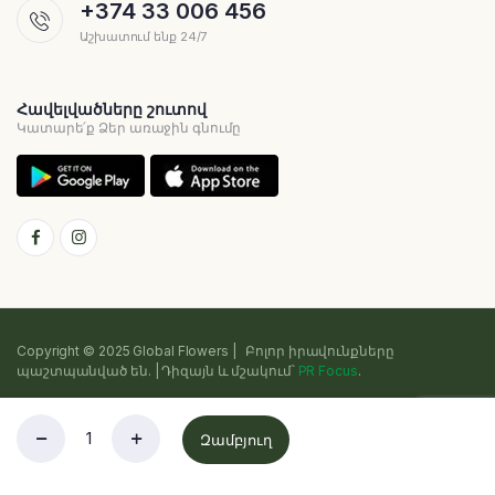
+374 33 006 456
Աշխատում ենք 24/7
Հավելվածները շուտով
Կատարե՛ք Ձեր առաջին գնումը
Copyright © 2025 Global Flowers | Բոլոր իրավունքները
պաշտպանված են. | Դիզայն և մշակում՝
PR Focus
.
Գաղտնիության քաղաքականություն
Դրույթներ և պայմաններ
Զամբյուղ
Cookie
Sitemap
Խանութ
Որոնում
Հավանածները
Հաշիվ
Կատեգորիանե