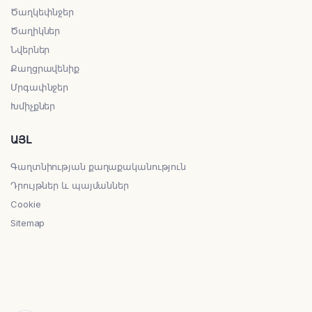
Ծաղկեփնջեր
Ծաղիկներ
Նվերներ
Քաղցրավենիք
Մրգափնջեր
Խմիչքներ
ԱՅԼ
Գաղտնիության քաղաքականություն
Դրույթներ և պայմաններ
Cookie
Sitemap