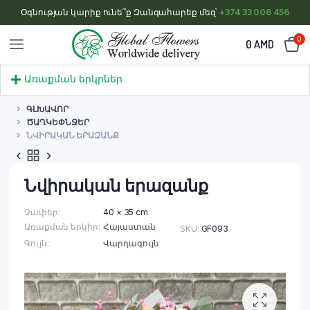
Օգնության կարիք ունե՞ք Զանգահարեք մեզ՝
+374 33 006 456
0
0
AMD
Առաքման երկրներ
ԳԼԽԱՎՈՐ
ԾԱՂԿԵՓՆՋԵՐ
ՆՎԻՐԱԿԱՆ ԵՐԱԶԱՆՔ
Նվիրական երազանք
Չափեր
40 × 35 cm
Առաքման երկիր
Հայաստան
SKU:
GF093
Գույն
Վարդագույն