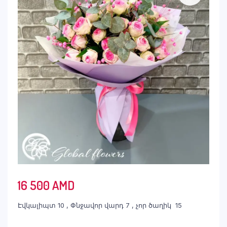
16 500
AMD
Էվկալիպտ 10 , Փնջավոր վարդ 7 , չոր ծաղիկ 15