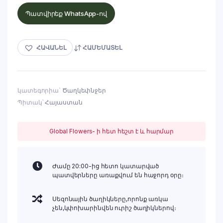
Պատվիրեք WhatsApp-ով
ՀԱՎԱՆԵԼ
ՀԱՄԵՄԱՏԵԼ
կատեգորիա`
Ծաղկեփնջեր
Պիտակ՝
Հայաստան
Global Flowers- ի հետ հեշտ է և հարմար
Ժամը 20:00-ից հետո կատարված
պատվերները առաքվում են հաջորդ օրը։
Սեզոնային ծաղիկները,որոնք առկա
չեն,կփոխարինվեն ուրիշ ծաղիկներով։