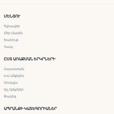
ՄԵՆՅՈՒ
Գլխավոր
Մեր մասին
Խանութ
Կապ
ԸՍՏ ԱՌԱՔՄԱՆ ԵՐԿՐՆԵՐԻ
Հայաստան
Լոս Անջելես
Մոսկվա
Այլ երկրներ
Փարիզ
ԱՊՐԱՆՔԻ ԿԱՏԵԳՈՐԻԱՆԵՐ