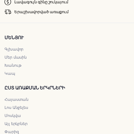
Լավագույն գինը շուկայում
Երաշխավորված առաքում
ՄԵՆՅՈՒ
Գլխավոր
Մեր մասին
Խանութ
Կապ
ԸՍՏ ԱՌԱՔՄԱՆ ԵՐԿՐՆԵՐԻ
Հայաստան
Լոս Անջելես
Մոսկվա
Այլ երկրներ
Փարիզ