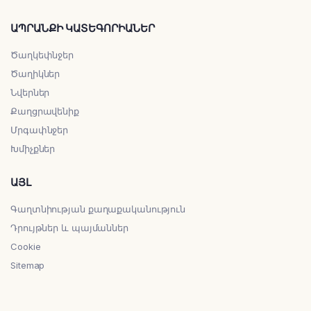
ԱՊՐԱՆՔԻ ԿԱՏԵԳՈՐԻԱՆԵՐ
Ծաղկեփնջեր
Ծաղիկներ
Նվերներ
Քաղցրավենիք
Մրգափնջեր
Խմիչքներ
ԱՅԼ
Գաղտնիության քաղաքականություն
Դրույթներ և պայմաններ
Cookie
Sitemap