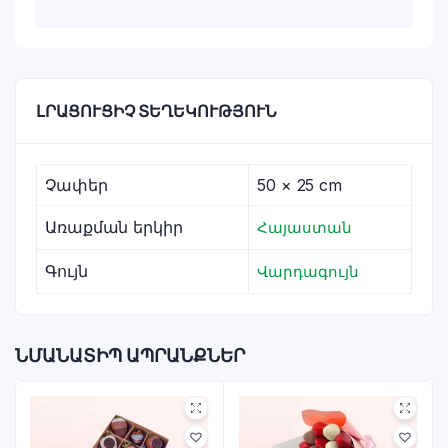
ԼՐԱՑՈՒՑԻՉ ՏԵՂԵԿՈՒԹՅՈՒՆ
Չափեր
50 × 25 cm
Առաքման երկիր
Հայաստան
Գույն
Վարդագույն
ՆՄԱՆԱՏԻՊ ԱՊՐԱՆՔՆԵՐ