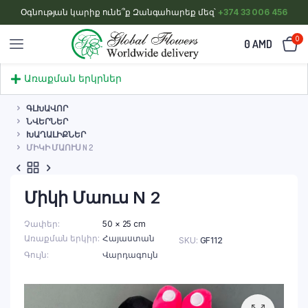
Օգնության կարիք ունե՞ք Զանգահարեք մեզ՝
+374 33 006 456
0
0
AMD
Առաքման երկրներ
ԳԼԽԱՎՈՐ
ՆՎԵՐՆԵՐ
ԽԱՂԱԼԻՔՆԵՐ
ՄԻԿԻ ՄԱՈՒՍ N 2
Միկի Մաուս N 2
Չափեր
50 × 25 cm
Առաքման երկիր
Հայաստան
SKU:
GF112
Գույն
Վարդագույն