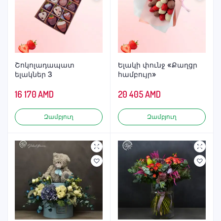
Շոկոլադապատ
Ելակի փունջ «Քաղցր
ելակներ 3
համբույր»
16 170
AMD
20 405
AMD
Զամբյուղ
Զամբյուղ