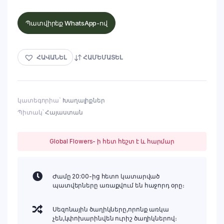
Պատվիրեք WhatsApp-ով
ՀԱՎԱՆԵԼ
ՀԱՄԵՄԱՏԵԼ
կատեգորիա`
Խաղալիքներ
Պիտակ՝
Հայաստան
Global Flowers- ի հետ հեշտ է և հարմար
Ժամը 20:00-ից հետո կատարված
պատվերները առաքվում են հաջորդ օրը։
Սեզոնային ծաղիկները,որոնք առկա
չեն,կփոխարինվեն ուրիշ ծաղիկներով։