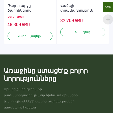
Թեդդի արջը
Հաճելի
AMD
ծաղիկներով
տրամադրություն
OUT OF STOCK
37 700
AMD
48 800
AMD
Զամբյուղ
Կարդալ ավելին
Առաջինը ստացե’ք բոլոր
նորությունները
Միացե՛ք մեր էլփոստի
բաժանորդագրությանը հիմա՝ ակցիաների
և նորությունների մասին թարմացումներ
ստանալու համար: