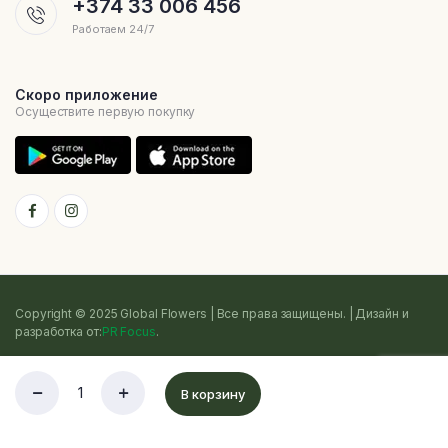
+374 33 006 456
Работаем 24/7
Скоро приложение
Осуществите первую покупку
Copyright © 2025 Global Flowers | Все права защищены. | Дизайн и
разработка от:
PR Focus
.
Политика конфиденциальности
Условия использования
Cookie
В корзину
Sitemap
Список
Магазин
Поиск
Счет
Категории
желаний