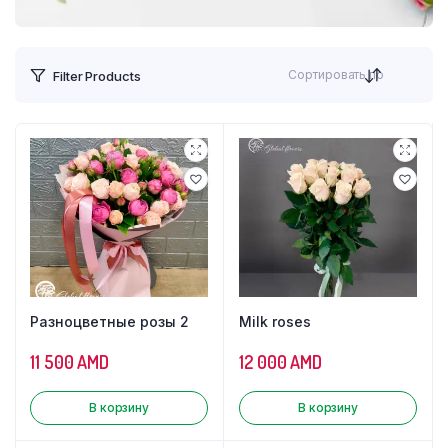
Сортировать по
Filter Products
Разноцветные розы 2
Milk roses
11 500
AMD
12 000
AMD
В корзину
В корзину