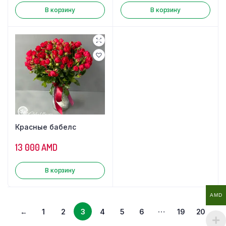
В корзину
В корзину
Красные бабелс
13 000
AMD
В корзину
AMD
…
←
1
2
3
4
5
6
19
20