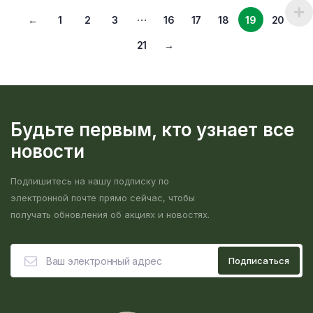
…
←
1
2
3
16
17
18
19
20
21
→
Будьте первым, кто узнает все
новости
Подпишитесь на нашу подписку по
электронной почте прямо сейчас, чтобы
получать обновления об акциях и новостях.