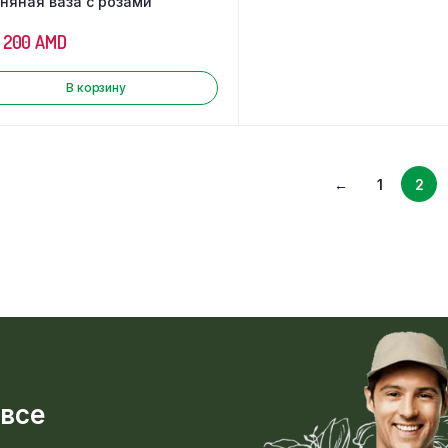
няная ваза с розами
 200
AMD
В корзину
←
1
2
 все