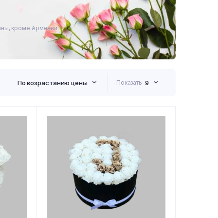
аны, кроме Армении.
По возрастанию цены
Показать
9