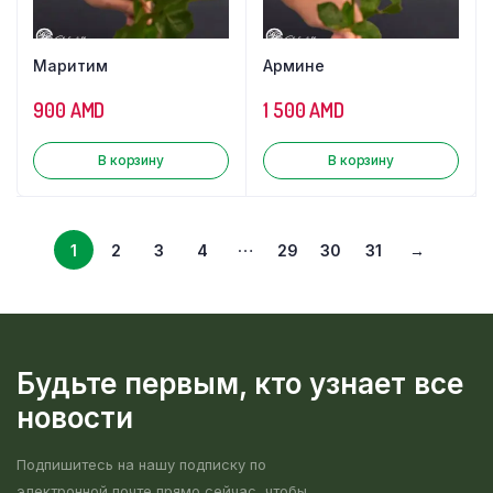
Маритим
Армине
900
AMD
1 500
AMD
В корзину
В корзину
…
1
2
3
4
29
30
31
→
Будьте первым, кто узнает все
новости
Подпишитесь на нашу подписку по
электронной почте прямо сейчас, чтобы