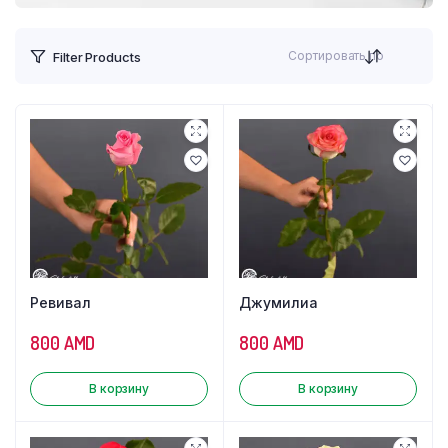
Сортировать по
Filter Products
Ревивал
Джумилиа
800
AMD
800
AMD
В корзину
В корзину