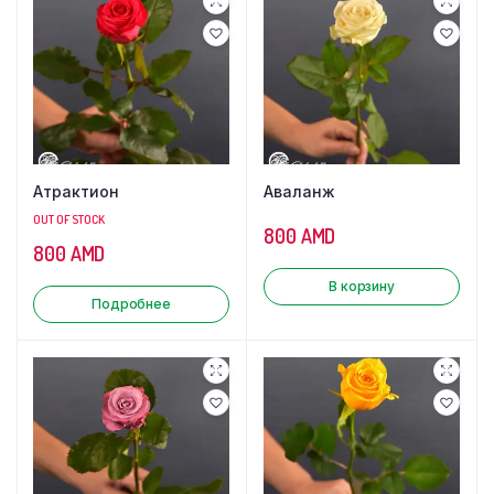
Атрактион
Аваланж
OUT OF STOCK
800
AMD
800
AMD
В корзину
Подробнее