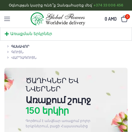
Օգնության կարիք ունե՞ք Զանգահարեք մեզ՝
+374 33 006 456
0
0
AMD
Առաքման երկրներ
ԳԼԽԱՎՈՐ
ԳՈՒՅՆ
ՎԱՐԴԱԳՈՒՅՆ
ԾԱՂԻԿՆԵՐ ԵՎ
ՆՎԵՐՆԵՐ
Առաքում շուրջ
150 երկիր
Գործում է անվճար առաքում բոլոր
երկրներում, բացի Հայաստանից