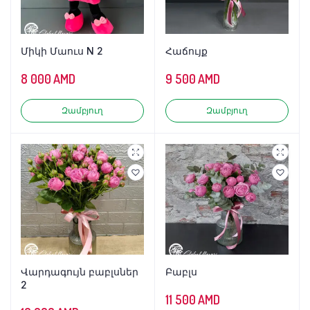
Միկի Մաուս N 2
Հաճույք
8 000
AMD
9 500
AMD
Զամբյուղ
Զամբյուղ
Վարդագույն բաբլսներ
Բաբլս
2
11 500
AMD