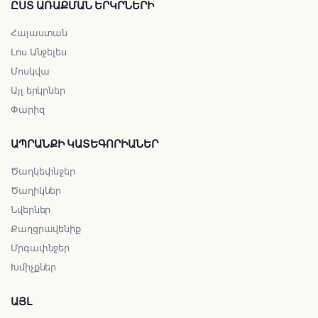
ԸՍՏ ԱՌԱՔՄԱՆ ԵՐԿՐՆԵՐԻ
Հայաստան
Լոս Անջելես
Մոսկվա
Այլ երկրներ
Փարիզ
ԱՊՐԱՆՔԻ ԿԱՏԵԳՈՐԻԱՆԵՐ
Ծաղկեփնջեր
Ծաղիկներ
Նվերներ
Քաղցրավենիք
Մրգափնջեր
Խմիչքներ
ԱՅԼ