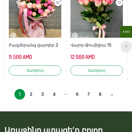
AMD
Բազմերանգ վարդեր 2
Վարդ-Ջումիլիա 15
11 500
AMD
12 000
AMD
Զամբյուղ
Զամբյուղ
…
1
2
3
4
6
7
8
→
Առաջինը ստացե’ք բոլոր