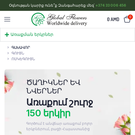
Օգնության կարիք ունե՞ք Զանգահարեք մեզ՝
+374 33 006 456
0
0
AMD
Առաքման երկրներ
ԳԼԽԱՎՈՐ
ԳՈՒՅՆ
ՈՍԿԵԳՈՒՅՆ
ԾԱՂԻԿՆԵՐ ԵՎ
ՆՎԵՐՆԵՐ
Առաքում շուրջ
150 երկիր
Գործում է անվճար առաքում բոլոր
երկրներում, բացի Հայաստանից