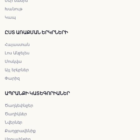
Մեր մասին
Խանութ
Կապ
ԸՍՏ ԱՌԱՔՄԱՆ ԵՐԿՐՆԵՐԻ
Հայաստան
Լոս Անջելես
Մոսկվա
Այլ երկրներ
Փարիզ
ԱՊՐԱՆՔԻ ԿԱՏԵԳՈՐԻԱՆԵՐ
Ծաղկեփնջեր
Ծաղիկներ
Նվերներ
Քաղցրավենիք
Մրգափնջեր