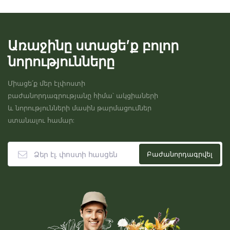
Առաջինը ստացե’ք բոլոր
նորությունները
Միացե՛ք մեր էլփոստի
բաժանորդագրությանը հիմա՝ ակցիաների
և նորությունների մասին թարմացումներ
ստանալու համար: